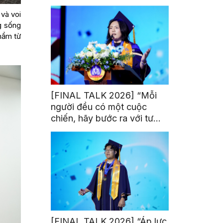
trị từ đam mê thể thao
 và voi
g sống
hẩm từ
[FINAL TALK 2026] “Mỗi
người đều có một cuộc
chiến, hãy bước ra với tư
thế của người chiến thắng”
[FINAL TALK 2026] “Áp lực