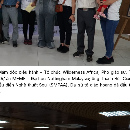
ám đốc điều hành – Tổ chức Wilderness Africa; Phó giáo sư, T
 Dự án MEME – Đại học Nottingham Malaysia; ông Thanh Bùi, Gi
ểu diễn Nghệ thuật Soul (SMPAA), Đại sứ tê giác hoang dã đầu ti
.