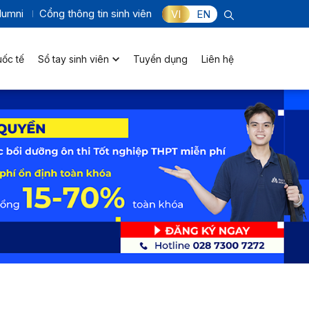
lumni
Cổng thông tin sinh viên
VI
EN
uốc tế
Sổ tay sinh viên
Tuyển dụng
Liên hệ