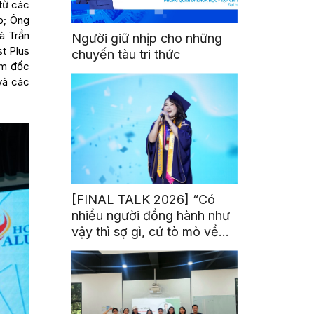
 từ các
o; Ông
à Trần
Người giữ nhịp cho những
t Plus
chuyến tàu tri thức
ám đốc
và các
[FINAL TALK 2026] “Có
nhiều người đồng hành như
vậy thì sợ gì, cứ tò mò về
thế giới thôi”