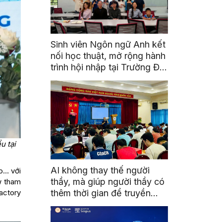
Sinh viên Ngôn ngữ Anh kết
nối học thuật, mở rộng hành
trình hội nhập tại Trường Đại
học Quốc gia Malaysia
u tại
AI không thay thế người
o… với
thầy, mà giúp người thầy có
w tham
thêm thời gian để truyền
factory
cảm hứng