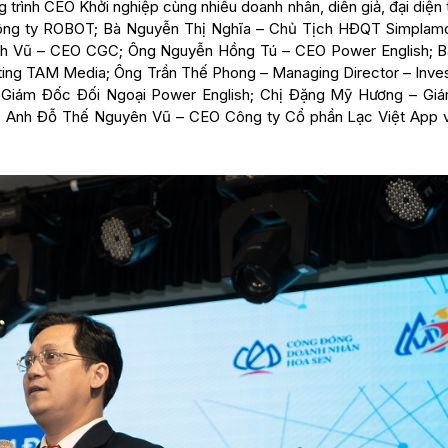
 trình CEO Khởi nghiệp cùng nhiều doanh nhân, diễn giả, đại diện
ông ty ROBOT; Bà Nguyễn Thị Nghĩa – Chủ Tịch HĐQT Simplam
h Vũ – CEO CGC; Ông Nguyễn Hồng Tú – CEO Power English; B
ng TAM Media; Ông Trần Thế Phong – Managing Director – Inves
– Giám Đốc Đối Ngoại Power English; Chị Đặng Mỹ Hương – Gi
; Anh Đỗ Thế Nguyên Vũ – CEO Công ty Cổ phần Lạc Việt App 