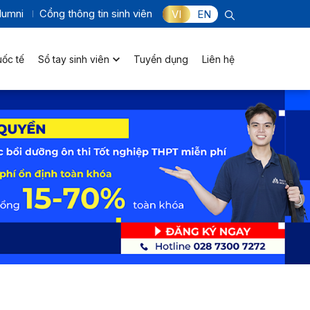
lumni
Cổng thông tin sinh viên
VI
EN
uốc tế
Sổ tay sinh viên
Tuyển dụng
Liên hệ