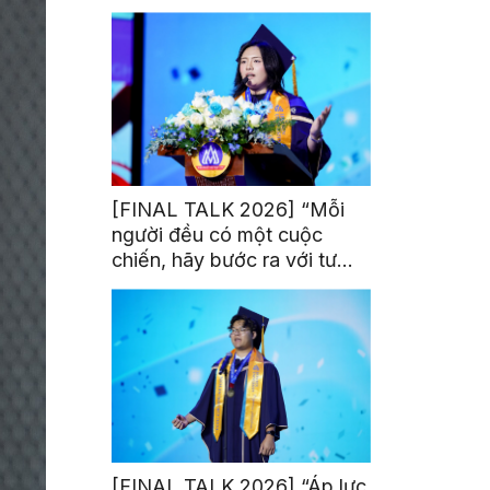
trị từ đam mê thể thao
[FINAL TALK 2026] “Mỗi
người đều có một cuộc
chiến, hãy bước ra với tư
thế của người chiến thắng”
[FINAL TALK 2026] “Áp lực