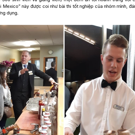
hội Mexico” này được coi như bài thi tốt nghiệp của nhóm mình, đ
ứng dụng.