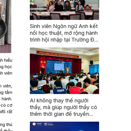
Sinh viên Ngôn ngữ Anh kết
nối học thuật, mở rộng hành
trình hội nhập tại Trường Đại
học Quốc gia Malaysia
h hiểu
ng học
nh viên
 viên,
ng tầm
c hành.
AI không thay thế người
n có cơ
thầy, mà giúp người thầy có
MS rất
thêm thời gian để truyền
cảm hứng
ng thú
hề thấy