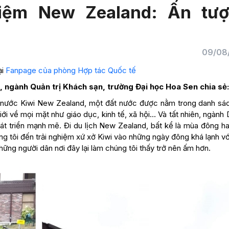
hiệm New Zealand: Ấn tư
09/08
ại
Fanpage của phòng Hợp tác Quốc tế
, ngành Quản trị Khách sạn, trường Đại học Hoa Sen chia sẻ:
ất nước Kiwi New Zealand, một đất nước được nằm trong danh sá
ới về mọi mặt như giáo dục, kinh tế, xã hội… Và tất nhiên, ngành 
t triển mạnh mẽ. Đi du lịch New Zealand, bất kể là mùa đông h
g tôi đến trải nghiệm xứ xở Kiwi vào những ngày đông khá lạnh vớ
hững người dân nơi đây lại làm chúng tôi thấy trở nên ấm hơn.