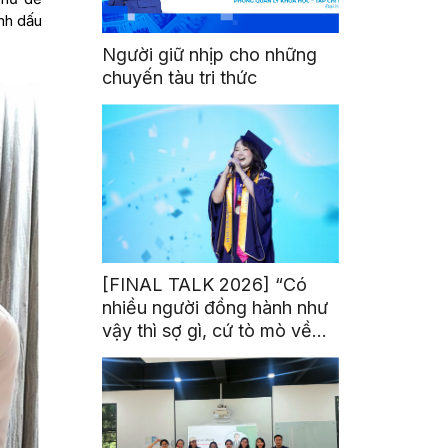
ánh dấu
Người giữ nhịp cho những
chuyến tàu tri thức
[FINAL TALK 2026] “Có
nhiều người đồng hành như
vậy thì sợ gì, cứ tò mò về
thế giới thôi”