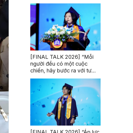
trị từ đam mê thể thao
[FINAL TALK 2026] “Mỗi
người đều có một cuộc
chiến, hãy bước ra với tư
thế của người chiến thắng”
[FINAL TALK 2026] “Áp lực