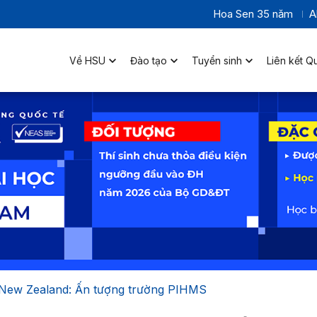
Hoa Sen 35 năm
A
Về HSU
Đào tạo
Tuyển sinh
Liên kết Q
m New Zealand: Ấn tượng trường PIHMS