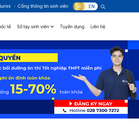
lumni
Cổng thông tin sinh viên
VI
EN
uốc tế
Sổ tay sinh viên
Tuyển dụng
Liên hệ