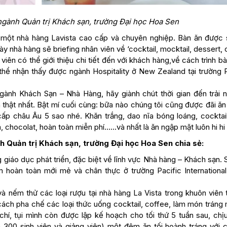
ngành Quản trị Khách sạn, trường Đại học Hoa Sen
 một nhà hàng Lavista cao cấp và chuyên nghiệp. Bàn ăn được 
y nhà hàng sẽ briefing nhân viên về ‘cocktail, mocktail, dessert, 
iên có thể giới thiệu chi tiết đến với khách hàng,về cách trình b
thể nhận thấy được ngành Hospitality ở New Zealand tại trường
ành Khách Sạn – Nhà Hàng, hãy giành chút thời gian đến trải 
ật nhất. Bật mí cuối cùng: bữa nào chúng tôi cũng được đãi ăn
p châu Âu 5 sao nhé. Khăn trắng, dao nĩa bóng loáng, cocktail
, chocolat, hoàn toàn miễn phí……và nhất là ăn ngập mặt luôn hi hi 
h Quản trị Khách sạn, trường Đại học Hoa Sen chia sẻ:
giáo dục phát triển, đặc biệt về lĩnh vực Nhà hàng – Khách sạn. 
 hoàn toàn mới mẻ và chân thực ở trường Pacific International
và nếm thử các loại rượu tại nhà hàng La Vista trong khuôn viên
ách pha chế các loại thức uống cocktail, coffee, làm món tráng 
í, tụi mình còn được lập kế hoạch cho tối thứ 5 tuần sau, chịu
 300 sinh viên và giảng viên) một đêm ăn tối hoành tráng với 