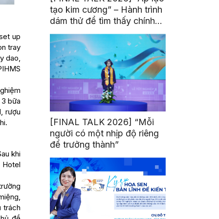
tạo kim cương” – Hành trình
dám thử để tìm thấy chính
mình
set up
on tray
ày dao,
 PIHMS
nghiệm
 3 bữa
, rượu
[FINAL TALK 2026] “Mỗi
hi.
người có một nhịp độ riêng
để trưởng thành”
Sau khi
 Hotel
 trường
miệng,
 trách
chủ đề