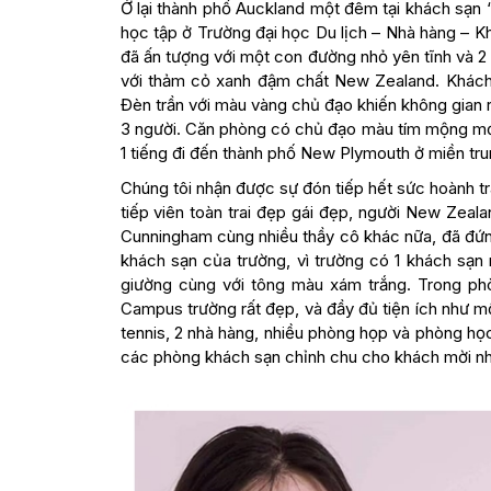
Ở lại thành phố Auckland một đêm tại khách sạn 
học tập ở Trường đại học Du lịch – Nhà hàng – 
đã ấn tượng với một con đường nhỏ yên tĩnh và 2
với thảm cỏ xanh đậm chất New Zealand. Khách sạ
Đèn trần với màu vàng chủ đạo khiến không gian r
3 người. Căn phòng có chủ đạo màu tím mộng mơ 
1 tiếng đi đến thành phố New Plymouth ở miền tr
Chúng tôi nhận được sự đón tiếp hết sức hoành trá
tiếp viên toàn trai đẹp gái đẹp, người New Zea
Cunningham cùng nhiều thầy cô khác nữa, đã đứn
khách sạn của trường, vì trường có 1 khách sạn
giường cùng với tông màu xám trắng. Trong ph
Campus trường rất đẹp, và đầy đủ tiện ích như m
tennis, 2 nhà hàng, nhiều phòng họp và phòng học
các phòng khách sạn chỉnh chu cho khách mời như 