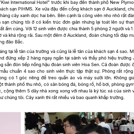
“Kiwi International Hotel” trước khi bay đến thành phố New Plymo
Khách sạn PIHMS. Xe vừa đậu đến cổng khách sạn ở Auckland, chú
 hàng cây xanh dọc hai bên. Bên cạnh là công viên nho nhỏ rất đá
n chúng tôi ở có kiến trúc đơn giản nhưng lại toát lên sự thanh
ất ấm cúng. Với 12 sinh viên được chia thành 5 phòng 2 người và 
và khá rộng rãi. Sau một đêm ở Auckland, đoàn chúng tối đáp m
ung đảo Bắc.
ng tại lễ tân của trường và cũng là lễ tân của khách sạn 4 sao. 
land đứng xếp 2 hàng ngay ngắn tại sảnh và thầy phó hiệu trưởng
g sẵn đón tiếp nồng hậu đoàn sinh viên Hoa Sen. Cả đoàn được ở
 mẫu chuẩn 4 sao cho sinh viên thực tập thật sự. Phòng rất rộng
òng có 1 góc riêng để treo quần áo và máy sưởi lớn. Không gi
ột thành phố thu nhỏ, có sân bóng đá, bóng rổ, hồ bơi, phòng gym
, cộng thêm 5 dãy nhà xong xong với nhau là ký túc xá của sinh 
chúng tôi. Cây xanh thì rất nhiều và bao quanh khắp trường.