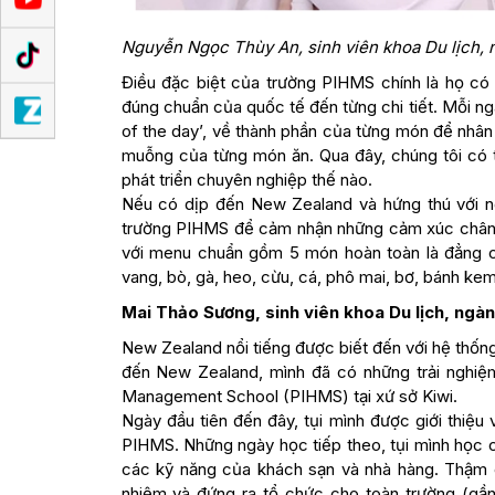
Nguyễn Ngọc Thùy An, sinh viên khoa Du lịch, 
Điều đặc biệt của trường PIHMS chính là họ có
đúng chuẩn của quốc tế đến từng chi tiết. Mỗi ngà
of the day’, về thành phần của từng món để nhân v
muỗng của từng món ăn. Qua đây, chúng tôi có 
phát triển chuyên nghiệp thế nào.
Nếu có dịp đến New Zealand và hứng thú với ng
trường PIHMS để cảm nhận những cảm xúc chân th
với menu chuẩn gồm 5 món hoàn toàn là đẳng cấ
vang, bò, gà, heo, cừu, cá, phô mai, bơ, bánh kem
Mai Thảo Sương, sinh viên khoa Du lịch, ngàn
New Zealand nổi tiếng được biết đến với hệ thống 
đến New Zealand, mình đã có những trải nghiệm
Management School (PIHMS) tại xứ sở Kiwi.
Ngày đầu tiên đến đây, tụi mình được giới thiệu 
PIHMS. Những ngày học tiếp theo, tụi mình học c
các kỹ năng của khách sạn và nhà hàng. Thậm ch
nhiệm và đứng ra tổ chức cho toàn trường (gần