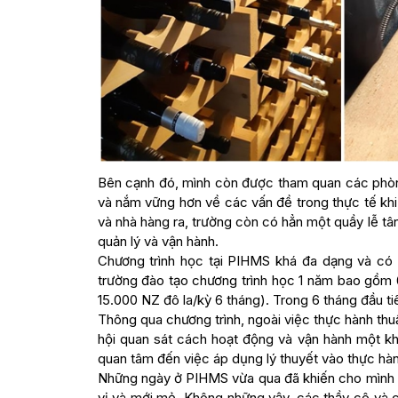
Bên cạnh đó, mình còn được tham quan các phòn
và nắm vững hơn về các vấn đề trong thực tế kh
và nhà hàng ra, trường còn có hẳn một quầy lễ tâ
quản lý và vận hành.
Chương trình học tại PIHMS khá đa dạng và có 
trường đào tạo chương trình học 1 năm bao gồm 
15.000 NZ đô la/kỳ 6 tháng). Trong 6 tháng đầu ti
Thông qua chương trình, ngoài việc thực hành thu
hội quan sát cách hoạt động và vận hành một kh
quan tâm đến việc áp dụng lý thuyết vào thực hàn
Những ngày ở PIHMS vừa qua đã khiến cho mình 
vị và mới mẻ. Không những vậy, các thầy cô và cá