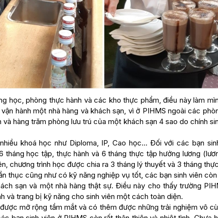
g học, phòng thực hành và các kho thực phẩm, điều này làm mìn
i vận hành một nhà hàng và khách sạn, vì ở PIHMS ngoài các phò
n và hàng trăm phòng lưu trú của một khách sạn 4 sao do chính si
nhiều khoá học như Diploma, IP, Cao học… Đối với các bạn sinh
6 tháng học tập, thực hành và 6 tháng thực tập hưởng lương (lươ
ên, chương trình học được chia ra 3 tháng lý thuyết và 3 tháng thự
ần thục cũng như có kỹ năng nghiệp vụ tốt, các bạn sinh viên cò
ách sạn và một nhà hàng thật sự. Điều này cho thấy trường PIH
h và trang bị kỹ năng cho sinh viên một cách toàn diện.
được mở rộng tầm mắt và có thêm được những trải nghiệm vô cù
c bạn sinh viên ở PIHMS còn rất thân thiện và nhiệt tình. Chưa 