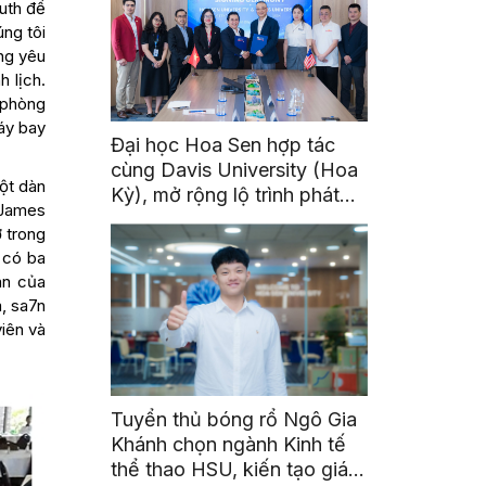
uth để
ng tôi
ng yêu
 lịch.
1 phòng
áy bay
Đại học Hoa Sen hợp tác
cùng Davis University (Hoa
Một dàn
Kỳ), mở rộng lộ trình phát
 James
triển toàn cầu cho sinh viên
 trong
 có ba
an của
, sa7n
viên và
Tuyển thủ bóng rổ Ngô Gia
Khánh chọn ngành Kinh tế
thể thao HSU, kiến tạo giá