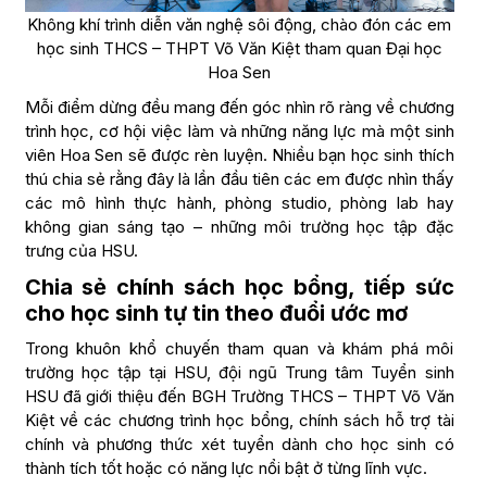
Không khí trình diễn văn nghệ sôi động, chào đón các em
học sinh THCS – THPT Võ Văn Kiệt tham quan Đại học
Hoa Sen
Mỗi điểm dừng đều mang đến góc nhìn rõ ràng về chương
trình học, cơ hội việc làm và những năng lực mà một sinh
viên Hoa Sen sẽ được rèn luyện. Nhiều bạn học sinh thích
thú chia sẻ rằng đây là lần đầu tiên các em được nhìn thấy
các mô hình thực hành, phòng studio, phòng lab hay
không gian sáng tạo – những môi trường học tập đặc
trưng của HSU.
Chia sẻ chính sách học bổng, tiếp sức
cho học sinh tự tin theo đuổi ước mơ
Trong khuôn khổ chuyến tham quan và khám phá môi
trường học tập tại HSU, đội ngũ Trung tâm Tuyển sinh
HSU đã giới thiệu đến BGH Trường THCS – THPT Võ Văn
Kiệt về các chương trình học bổng, chính sách hỗ trợ tài
chính và phương thức xét tuyển dành cho học sinh có
thành tích tốt hoặc có năng lực nổi bật ở từng lĩnh vực.