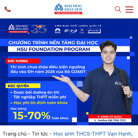
Trang chủ
-
Tin tức
-
Học sinh THCS-THPT Vạn Hạnh,