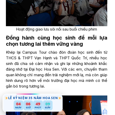
Hoạt động giao lưu sôi nổi sau buổi chiếu phim
Đồng hành cùng học sinh để mỗi lựa
chọn tương lai thêm vững vàng
Khép lại Campus Tour chào đón đoàn học sinh đến từ
THCS & THPT Vạn Hạnh và THPT Quốc Trí, nhiều học
sinh đã chia sẻ cảm nhận và ghi lại những khoảnh khắc
đáng nhớ tại Đại học Hoa Sen. Với các em, chuyến tham
quan không chỉ mang đến trải nghiệm mới lạ, mà còn giúp
hình dung rõ hơn về môi trường đại học mà mình có thể
gắn bó trong tương lai.
LỄ KỶ NIỆM 35 NĂM HOA SEN
04
06
49
07
NGÀY
GIỜ
PHÚT
GIÂY