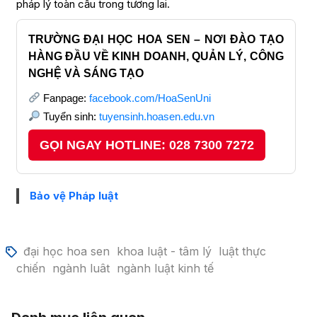
pháp lý toàn cầu trong tương lai.
TRƯỜNG ĐẠI HỌC HOA SEN – NƠI ĐÀO TẠO
HÀNG ĐẦU VỀ KINH DOANH, QUẢN LÝ, CÔNG
NGHỆ VÀ SÁNG TẠO
Fanpage:
facebook.com/HoaSenUni
Tuyển sinh:
tuyensinh.hoasen.edu.vn
GỌI NGAY HOTLINE: 028 7300 7272
Bảo vệ Pháp luật
đại học hoa sen
khoa luật - tâm lý
luật thực
chiến
ngành luât
ngành luật kinh tế