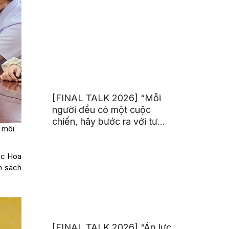
trị từ đam mê thể thao
[FINAL TALK 2026] “Mỗi
người đều có một cuộc
chiến, hãy bước ra với tư
g môi
thế của người chiến thắng”
ọc Hoa
h sách
[FINAL TALK 2026] “Áp lực