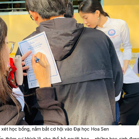
n xét học bổng, nắm bắt cơ hội vào Đại học Hoa Sen
p thêm sự khích lệ cho thế hệ người học – những học sinh đan