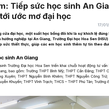
: Tiếp sức học sinh An Gi
 tới ước mơ đại học
17/01
ửa đại học, một suất học bổng đôi khi là sự khích lệ đúng 
nh hướng nghiệp tại An Giang, Trường Đại học Hoa Sen (HSU
sức thiết thực, giúp các em học sinh thêm tự tin theo đu
ọc sinh An Giang
sinh Trường Đại học Hoa Sen triển khai chuỗi hoạt động tư vấn
An Giang, bao gồm: Trường THPT Bình Mỹ; THPT Cần Đăng; THPT 
ng Xuyên; THPT Nguyễn Bỉnh Khiêm; THPT Nguyễn Công Trứ
yễn Khuyến; THPT Vĩnh Trạch; THCS – THPT Phú Tân; Trường i