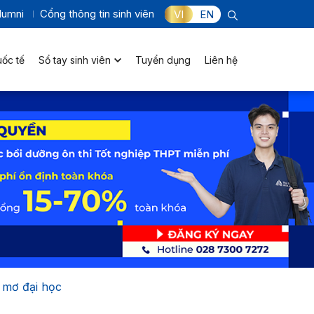
lumni
Cổng thông tin sinh viên
VI
EN
uốc tế
Sổ tay sinh viên
Tuyển dụng
Liên hệ
 mơ đại học