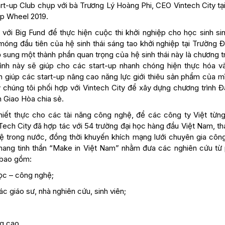
rt-up Club chụp với bà Trương Lý Hoàng Phi, CEO Vintech City tạ
up Wheel 2019.
ới Big Fund để thực hiện cuộc thi khởi nghiệp cho học sinh sin
móng đầu tiên của hệ sinh thái sáng tao khởi nghiệp tại Trường Đ
 sung một thành phần quan trọng của hệ sinh thái này là chương t
ình này sẽ giúp cho các start-up nhanh chóng hiện thực hóa v
giúp các start-up nâng cao năng lực giới thiêu sản phẩm của mì
y chúng tôi phối hợp với Vintech City để xây dựng chương trình 
 Giao Hòa chia sẻ.
iết thực cho các tài năng công nghệ, để các công ty Việt từn
nTech City đã hợp tác với 54 trường đại học hàng đầu Việt Nam, t
ệ trong nước, đồng thời khuyến khích mạng lưới chuyên gia côn
 mang tinh thần “Make in Việt Nam” nhằm đưa các nghiên cứu từ
 bao gồm:
học – công nghệ;
ác giáo sư, nhà nghiên cứu, sinh viên;
g cao.