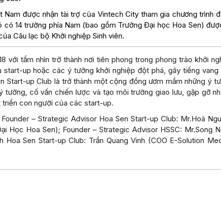
 Nam được nhận tài trợ của Vintech City tham gia chương trình đ
g đó có 14 trường phía Nam (bao gồm Trường Đại học Hoa Sen) đượ
của Câu lạc bộ Khởi nghiệp Sinh viên.
 với tầm nhìn trở thành nơi tiên phong trong phong trào khởi ng
iều start-up hoặc các ý tưởng khởi nghiệp đột phá, gây tiếng vang
n Start-up Club là trở thành một cộng đồng ươm mầm những ý t
ai ý tưởng, cố vấn chiến lược và tạo môi trường giao lưu, gặp gỡ n
t triển con người của các start-up.
 Founder – Strategic Advisor Hoa Sen Start-up Club: Mr.Hoà Ng
Đại Học Hoa Sen); Founder – Strategic Advisor HSSC: Mr.Song 
ch Hoa Sen Start-up Club: Trần Quang Vinh (COO E-Solution Med