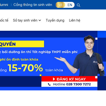
lumni
Cổng thông tin sinh viên
VI
EN
uốc tế
Sổ tay sinh viên
Tuyển dụng
Liên hệ