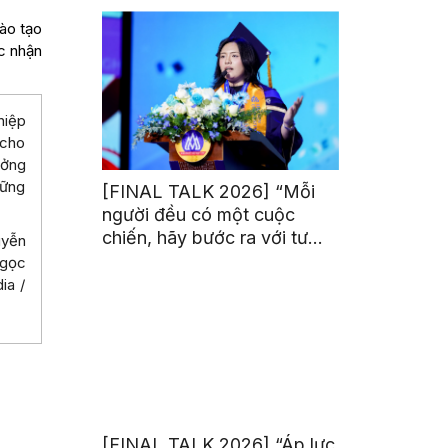
trị từ đam mê thể thao
ào tạo
c nhận
hiệp
 cho
ưởng
hững
[FINAL TALK 2026] “Mỗi
người đều có một cuộc
chiến, hãy bước ra với tư
uyễn
thế của người chiến thắng”
Ngọc
ia /
[FINAL TALK 2026] “Áp lực