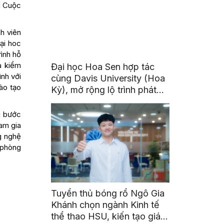
i Cuộc
h viên
ại hoc
rình hỗ
à kiểm
Đại học Hoa Sen hợp tác
nh với
cùng Davis University (Hoa
Đào tạo
Kỳ), mở rộng lộ trình phát
triển toàn cầu cho sinh viên
g bước
ham gia
g nghệ
 phòng
Tuyển thủ bóng rổ Ngô Gia
Khánh chọn ngành Kinh tế
thể thao HSU, kiến tạo giá