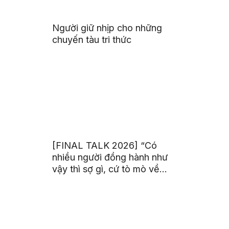
Người giữ nhịp cho những
chuyến tàu tri thức
[FINAL TALK 2026] “Có
nhiều người đồng hành như
vậy thì sợ gì, cứ tò mò về
thế giới thôi”