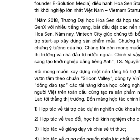
founder E-Solution Media) điều hành Hoa Sen Sta
thi khởi nghiệp lớn nhất Việt Nam – Vietnam Start
“Năm 2018, Trường Đại học Hoa Sen đã hợp tác v
GenX với nhiều tiếng vang, bắt đầu đặt các nền 
Hoa Sen. Năm nay, Vintech City giúp chúng tôi bổ
trợ start-up xây dưng sản phẩm mẫu. Chương tr
chứng ý tưởng của họ. Chúng tôi còn mong muốn 
thị trường và nhà đầu tư nước ngoài. Chính vì vậ
sáng tạo khởi nghiệp bằng tiếng Anh”, TS. Nguyễn
Với mong muốn xây dựng một nền tảng hỗ trợ th
vươn tầm theo chuẩn “Silicon Valley”, công ty Vi
“đồng đào tạo” các tài năng khoa học công ngh
người Việt trên toàn cầu cùng tạo ra sản phẩm
Lab tới thẳng thị trường. Bốn mảng hợp tác chính
1) Hợp tác về tài trợ các dự án nghiên cứu khoa 
2) Hợp tác về trao đổi, học hỏi kinh nghiệm cho c
3) Hợp tác về giảng dạy và chia sẻ tri thức;
4) Hợp tác về cung cấp nguồn nhân lực chất lượn