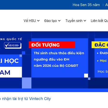
Hoa Sen 35 năm
A
Về HSU
Đào tạo
Tuyển sinh
Liên kết Q
nhận tài trợ từ Vintech City