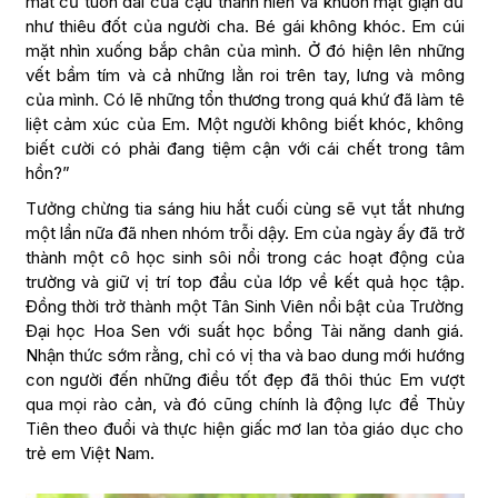
mắt cứ tuôn dài của cậu thanh niên và khuôn mặt giận dữ
như thiêu đốt của người cha. Bé gái không khóc. Em cúi
mặt nhìn xuống bắp chân của mình. Ở đó hiện lên những
vết bầm tím và cả những lằn roi trên tay, lưng và mông
của mình. Có lẽ những tổn thương trong quá khứ đã làm tê
liệt cảm xúc của Em. Một người không biết khóc, không
biết cười có phải đang tiệm cận với cái chết trong tâm
hồn?”
Tưởng chừng tia sáng hiu hắt cuối cùng sẽ vụt tắt nhưng
một lần nữa đã nhen nhóm trỗi dậy. Em của ngày ấy đã trở
thành một cô học sinh sôi nổi trong các hoạt động của
trường và giữ vị trí top đầu của lớp về kết quả học tập.
Đồng thời trở thành một Tân Sinh Viên nổi bật của Trường
Đại học Hoa Sen với suất học bổng Tài năng danh giá.
Nhận thức sớm rằng, chỉ có vị tha và bao dung mới hướng
con người đến những điều tốt đẹp đã thôi thúc Em vượt
qua mọi rào cản, và đó cũng chính là động lực để Thủy
Tiên theo đuổi và thực hiện giấc mơ lan tỏa giáo dục cho
trẻ em Việt Nam.