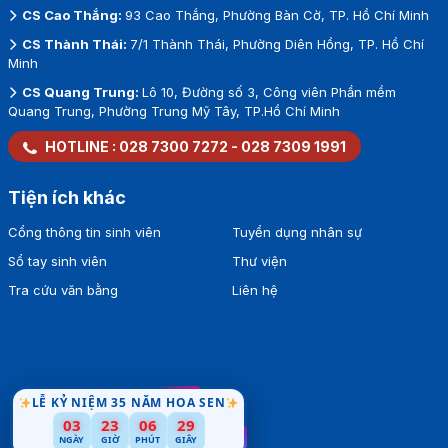
CS Cao Thắng:
93 Cao Thắng, Phường Bàn Cờ, TP. Hồ Chí Minh
CS Thành Thái:
7/1 Thành Thái, Phường Diên Hồng, TP. Hồ Chí
Minh
CS Quang Trung:
Lô 10, Đường số 3, Công viên Phần mềm
Quang Trung, Phường Trung Mỹ Tây, TP.Hồ Chí Minh
HOTLINE :
028 7300 7272
-
028 7309 1991
Tiện ích khác
Cổng thông tin sinh viên
Tuyển dụng nhân sự
Sổ tay sinh viên
Thư viện
Tra cứu văn bằng
Liên hệ
LỄ KỶ NIỆM 35 NĂM HOA SEN
03
23
06
27
NGÀY
GIỜ
PHÚT
GIÂY