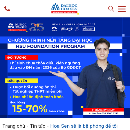
Trang chủ
-
Tin tức
-
Hoa Sen sẽ là bệ phóng để tôi