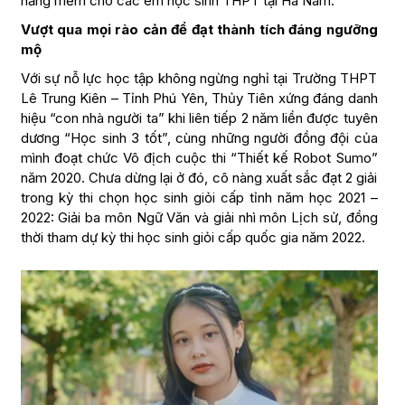
năng mềm cho các em học sinh THPT tại Hà Nam.
Vượt qua mọi rào cản để đạt thành tích đáng ngưỡng
mộ
Với sự nỗ lực học tập không ngừng nghỉ tại Trường THPT
Lê Trung Kiên – Tỉnh Phú Yên, Thủy Tiên xứng đáng danh
hiệu “con nhà người ta” khi liên tiếp 2 năm liền được tuyên
dương “Học sinh 3 tốt”, cùng những người đồng đội của
mình đoạt chức Vô địch cuộc thi “Thiết kế Robot Sumo”
năm 2020. Chưa dừng lại ở đó, cô nàng xuất sắc đạt 2 giải
trong kỳ thi chọn học sinh giỏi cấp tỉnh năm học 2021 –
2022: Giải ba môn Ngữ Văn và giải nhì môn Lịch sử, đồng
thời tham dự kỳ thi học sinh giỏi cấp quốc gia năm 2022.