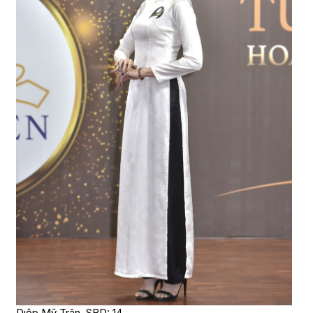
Dıệp Mỹ Trân, SBD: 14