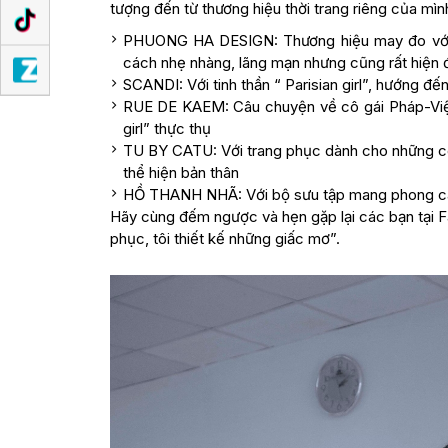
tượng đến từ thương hiệu thời trang riêng của mìn
PHUONG HA DESIGN: Thương hiệu may đo với c
cách nhẹ nhàng, lãng mạn nhưng cũng rất hiện đ
SCANDI: Với tinh thần “ Parisian girl”, hướng đ
RUE DE KAEM: Câu chuyện về cô gái Pháp-Việt q
girl” thực thụ
TU BY CATU: Với trang phục dành cho những cô 
thể hiện bản thân
HỒ THANH NHÃ: Với bộ sưu tập mang phong cách
Hãy cùng đếm ngược và hẹn gặp lại các bạn tại Fa
phục, tôi thiết kế những giấc mơ”.