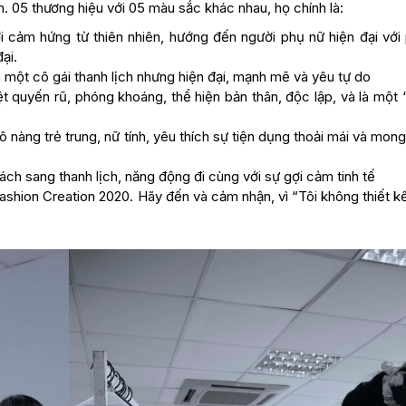
h. 05 thương hiệu với 05 màu sắc khác nhau, họ chính là:
ảm hứng từ thiên nhiên, hướng đến người phụ nữ hiện đại với
ại.
ến một cô gái thanh lịch nhưng hiện đại, mạnh mẽ và yêu tự do
uyến rũ, phóng khoáng, thể hiện bản thân, độc lập, và là một “
nàng trẻ trung, nữ tính, yêu thích sự tiện dụng thoải mái và mon
 sang thanh lịch, năng động đi cùng với sự gợi cảm tinh tế
shion Creation 2020. Hãy đến và cảm nhận, vì “Tôi không thiết k