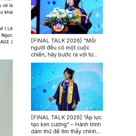
 sẽ là
ư khái
M ( Lê
n Ngọc
[FINAL TALK 2026] “Mỗi
AGE (
người đều có một cuộc
chiến, hãy bước ra với tư
thế của người chiến thắng”
[FINAL TALK 2026] “Áp lực
tạo kim cương” – Hành trình
dám thử để tìm thấy chính