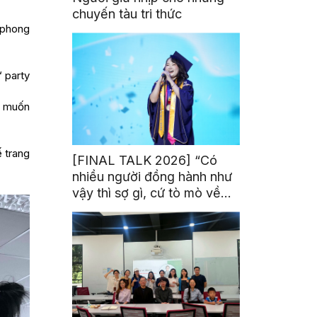
chuyến tàu tri thức
 phong
 party
g muốn
ế trang
[FINAL TALK 2026] “Có
nhiều người đồng hành như
vậy thì sợ gì, cứ tò mò về
thế giới thôi”