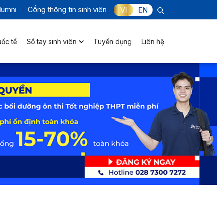
lumni
Cổng thông tin sinh viên
VI
EN
uốc tế
Sổ tay sinh viên
Tuyển dụng
Liên hệ