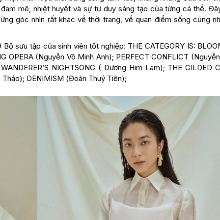
 đam mê, nhiệt huyết và sự tư duy sáng tạo của từng cá thể. Đây
hững góc nhìn rất khác về thời trang, về quan điểm sống cũng nh
ả 9 Bộ sưu tập của sinh viên tốt nghiệp: THE CATEGORY IS: BLOO
KING OPERA (Nguyễn Võ Minh Anh); PERFECT CONFLICT (Nguyễ
; WANDERER’S NIGHTSONG ( Dương Him Lam); THE GILDED C
 Thảo); DENIMISM (Đoàn Thuỷ Tiên);