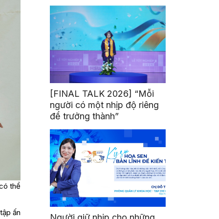
mình
[FINAL TALK 2026] “Mỗi
người có một nhịp độ riêng
để trưởng thành”
 có thể
 tập ấn
Người giữ nhịp cho những