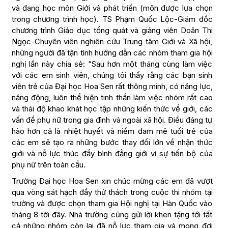
và đang học môn Giới và phát triển (môn được lựa chọn
trong chương trình học). TS Phạm Quốc Lộc-Giám đốc
chương trình Giáo dục tổng quát và giảng viên Doãn Thi
Ngọc-Chuyên viên nghiên cứu Trung tâm Giới và Xã hội,
những người đã tận tình hướng dẫn các nhóm tham gia hội
nghị lần này chia sẻ: “Sau hơn một tháng cùng làm việc
với các em sinh viên, chúng tôi thấy rằng các bạn sinh
viên trẻ của Đại học Hoa Sen rất thông minh, có năng lực,
năng động, luôn thể hiện tinh thần làm việc nhóm rất cao
và thái độ khao khát học tập những kiến thức về giới, các
vấn đề phụ nữ trong gia đình và ngoài xã hội. Điều đáng tự
hào hơn cả là nhiệt huyết và niềm đam mê tuổi trẻ của
các em sẽ tạo ra những bước thay đổi lớn về nhận thức
giới và nỗ lực thúc đẩy bình đẳng giới vì sự tiến bộ của
phụ nữ trên toàn cầu.
Trường Đại học Hoa Sen xin chúc mừng các em đã vượt
qua vòng sát hạch đầy thử thách trong cuộc thi nhóm tại
trường và được chọn tham gia Hội nghị tại Hàn Quốc vào
tháng 8 tới đây. Nhà trường cũng gửi lời khen tặng tới tất
cả những nhóm còn lại đã nỗ lực tham gia và mong đợi