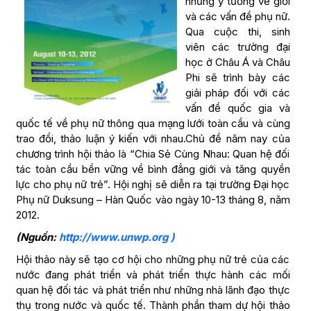
những ý tưởng về giới
và các vấn đề phụ nữ.
Qua cuộc thi, sinh
viên các trường đại
học ở Châu Á và Châu
Phi sẽ trình bày các
giải pháp đối với các
vấn đề quốc gia và
quốc tế về phụ nữ thông qua mạng lưới toàn cầu và cùng
trao đổi, thảo luận ý kiến với nhau​​.Chủ đề năm nay của
chương trình hội thảo là “Chia Sẻ Cùng Nhau: Quan hệ đối
tác toàn cầu bền vững về bình đẳng giới và tăng quyền
lực cho phụ nữ trẻ”. Hội nghị sẽ diễn ra tại trường Đại học
Phụ nữ Duksung – Hàn Quốc vào ngày 10-13 tháng 8, năm
2012.
(Nguồn:
http://www.unwp.org )
Hội thảo này sẽ tạo cơ hội cho những phụ nữ trẻ của các
nước đang phát triển và phát triển thực hành các mối
quan hệ đối tác và phát triển như những nhà lãnh đạo thực
thụ trong nước và quốc tế. Thành phần tham dự hội thảo