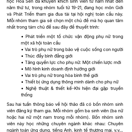
học Hoa Sen đã khuyến khích sinh viên từ năm nhất đến
năm thứ tư, trong nhóm tuổi từ 19-21, đang học môn Giới
và Phát Triển tham gia đua tài tại hội nghị toàn cầu này.
Mỗi nhóm tham gia sẽ chọn một chủ đề mà họ quan tâm
nhất trong tám chủ đề sau đây để thuyết trình:
• Phát triển một tổ chức vận động phụ nữ trong
một xã hội toàn cầu
• Vai trò phụ nữ trong bảo vệ cuộc sống con người
• Thúc đẩy bình đẳng giới
• Tăng quyền lực cho phụ nữ: Một chiến lược mới
• Mô hình kinh doanh định hướng giới
• Vai trò phụ nữ trong hòa bình thế giới
• Thiết bị ứng dụng thông minh dành cho phụ nữ
• Nghệ thuật & thiết kế-Khi hiện đại gặp truyền
thống
Sau hai tuần thông báo về hội thảo đã có bốn nhóm sinh
viên đăng ký tham gia. Mỗi nhóm gồm ba sinh viên (ba nữ
hoặc hai nữ một nam trong mỗi nhóm). Bốn nhóm sinh
viên này học những chuyên ngành khác nhau: Chuyên
ngành toán ứng dụng, tiếng Anh, kinh tế thương mại, v.v…