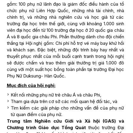
gồm: 100 phụ nữ lãnh đạo là giám đốc điều hành của tổ
chức phụ nữ Liên Hợp Quốc, những nhà tài chính, nhà
chính trị, và những nhà nghiên cứu và học giả từ các
trường đại học trên thế giới, cùng với khoảng 1.000 sinh
viên đại học đến từ 100 trường đại học ở 20 quốc gia châu
Á và 8 quốc gia châu Phi. Phần thưởng dành cho đội chiến
thắng tại Hội nghị gồm: Chi phí hỗ trợ vé máy bay khứ hồi
và khách sạn. Đặc biệt, những đội trình bày hay nhất và
thuyết phục nhất của mỗi buổi cạnh tranh trong hội nghị
sẽ được chấm và trao thêm giải thưởng trị giá 1.000 đô
cùng với một suất học bổng toàn phần tại trường Đại học
Phụ Nữ Duksung- Hàn Quốc.
Mục đích của hội nghị:
Kết nối những phụ nữ trẻ châu Á và châu Phi,
Tham gia dựa trên cơ sở các mối quan hệ đối tác, và
Tìm kiếm các giải pháp cho những vấn đề của phụ nữ
từ quan điểm của phụ nữ.
Trung tâm Nghiên cứu Giới và Xã hội (GAS) và
Chương trình Giáo dục Tổng Quát
thuộc trường Đại