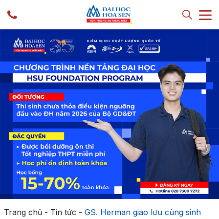
Trang chủ
-
Tin tức
-
GS. Herman giao lưu cùng sinh