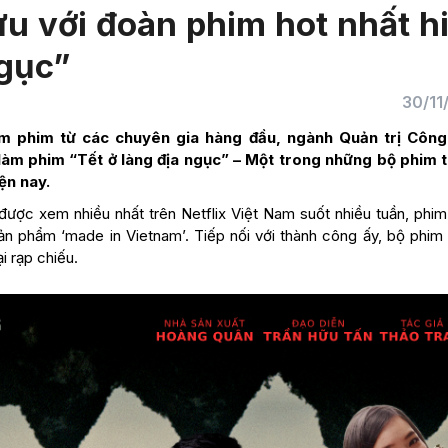
ưu với đoàn phim hot nhất h
ngục”
30/11
làm phim từ các chuyên gia hàng đầu, ngành Quản trị Côn
làm phim “Tết ở làng địa ngục” – Một trong những bộ phim 
ện nay.
được xem nhiều nhất trên Netflix Việt Nam suốt nhiều tuần, phim
ản phẩm ‘made in Vietnam’. Tiếp nối với thành công ấy, bộ phim
i rạp chiếu.