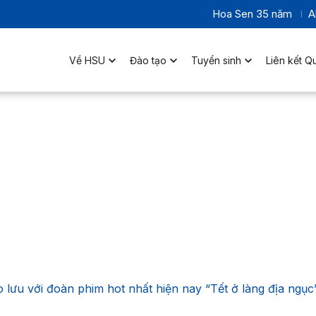
Hoa Sen 35 năm
A
Về HSU
Đào tạo
Tuyển sinh
Liên kết Q
 lưu với đoàn phim hot nhất hiện nay “Tết ở làng địa ngục