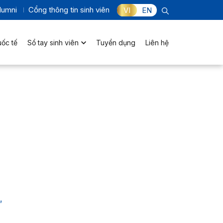
lumni
Cổng thông tin sinh viên
VI
EN
uốc tế
Sổ tay sinh viên
Tuyển dụng
Liên hệ
”