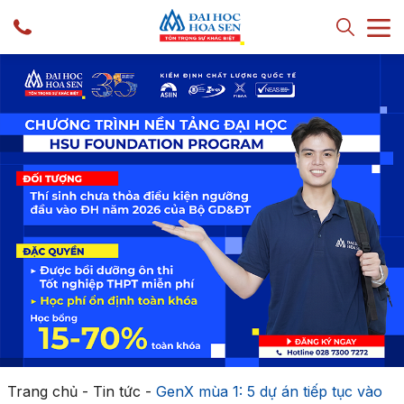
Trang chủ
-
Tin tức
-
GenX mùa 1: 5 dự án tiếp tục vào