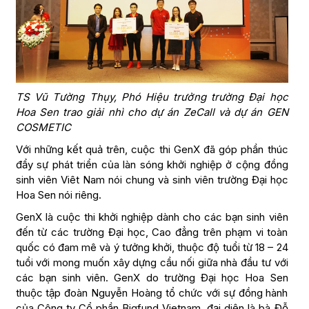
TS Vũ Tường Thụy, Phó Hiệu trưởng trường Đại học
Hoa Sen trao giải nhì cho dự án ZeCall và dự án GEN
COSMETIC
Với những kết quả trên, cuộc thi GenX đã góp phần thúc
đẩy sự phát triển của làn sóng khởi nghiệp ở cộng đồng
sinh viên Viêt Nam nói chung và sinh viên trường Đại học
Hoa Sen nói riêng.
GenX là cuộc thi khởi nghiệp dành cho các bạn sinh viên
đến từ các trường Đại học, Cao đẳng trên phạm vi toàn
quốc có đam mê và ý tưởng khởi, thuộc độ tuổi từ 18 – 24
tuổi với mong muốn xây dựng cầu nối giữa nhà đầu tư với
các bạn sinh viên. GenX do trường Đại học Hoa Sen
thuộc tập đoàn Nguyễn Hoàng tổ chức với sự đồng hành
của Công ty Cổ phần Bigfund Vietnam, đại diện là bà Đỗ