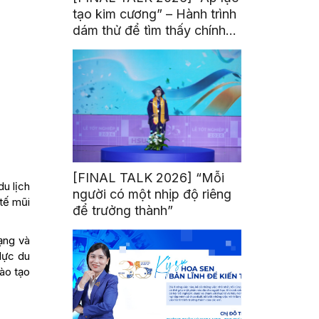
tạo kim cương” – Hành trình
dám thử để tìm thấy chính
mình
[FINAL TALK 2026] “Mỗi
u lịch
người có một nhịp độ riêng
 tế mũi
để trưởng thành”
ạng và
lực du
ào tạo