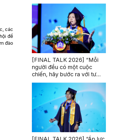
trị từ đam mê thể thao
ực, các
 hội để
âm đào
[FINAL TALK 2026] “Mỗi
người đều có một cuộc
chiến, hãy bước ra với tư
thế của người chiến thắng”
[FINAL TALK 2026] “Áp lực