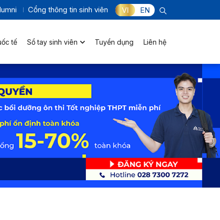
lumni
Cổng thông tin sinh viên
VI
EN
uốc tế
Sổ tay sinh viên
Tuyển dụng
Liên hệ