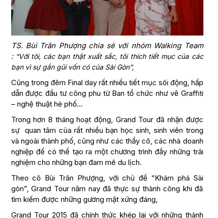
TS. Bùi Trân Phượng chia sẻ với nhóm Walking Team
:
“Với tôi, các bạn thật xuất sắc, tôi thích tiết mục của các
bạn vì sự gần gũi vốn có của Sài Gòn”,
Cũng trong đêm Final day rất nhiều tiết mục sôi động, hấp
dẫn được đầu tư công phu từ Ban tổ chức như vẽ Graffiti
– nghệ thuật hè phố…
Trong hơn 8 tháng hoạt động, Grand Tour đã nhận được
sự quan tâm của rất nhiều bạn học sinh, sinh viên trong
và ngoài thành phố, cũng như các thầy cô, các nhà doanh
nghiệp để có thể tạo ra một chương trình đầy những trải
nghiệm cho những bạn đam mê du lịch.
Theo cô Bùi Trân Phượng, với chủ đề “Khám phá Sài
gòn”, Grand Tour năm nay đã thực sự thành công khi đã
tìm kiếm được những gương mặt xứng đáng,
Grand Tour 2015 đã chính thức khép lại với những thành