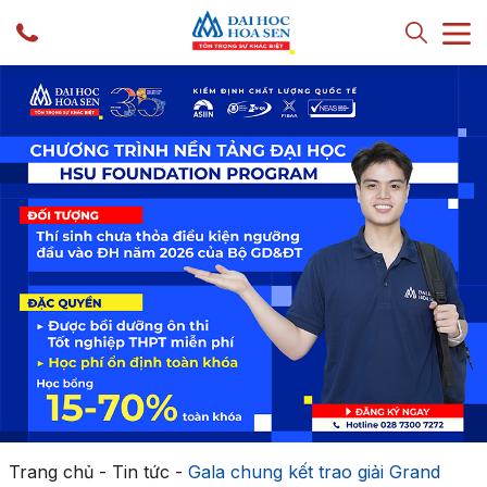
Trang chủ
-
Tin tức
-
Gala chung kết trao giải Grand