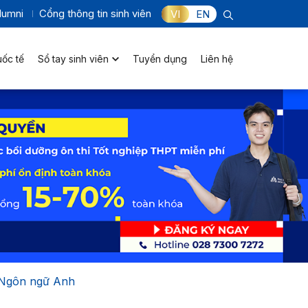
lumni
Cổng thông tin sinh viên
VI
EN
uốc tế
Sổ tay sinh viên
Tuyển dụng
Liên hệ
h Ngôn ngữ Anh