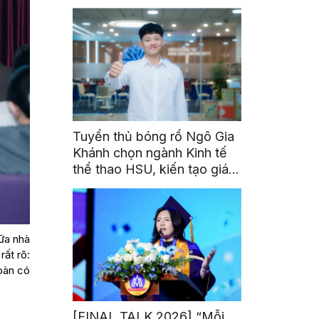
triển toàn cầu cho sinh viên
Tuyển thủ bóng rổ Ngô Gia
Khánh chọn ngành Kinh tế
thể thao HSU, kiến tạo giá
trị từ đam mê thể thao
iữa nhà
rất rõ:
oàn có
[FINAL TALK 2026] “Mỗi