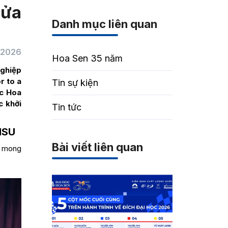
lửa
Danh mục liên quan
/2026
Hoa Sen 35 năm
nghiệp
r to a
Tin sự kiện
c Hoa
c khởi
Tin tức
HSU
Bài viết liên quan
i mong