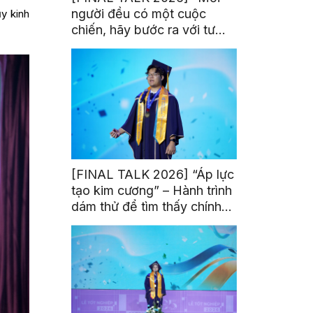
người đều có một cuộc
ũy kinh
chiến, hãy bước ra với tư
thế của người chiến thắng”
[FINAL TALK 2026] “Áp lực
tạo kim cương” – Hành trình
dám thử để tìm thấy chính
mình