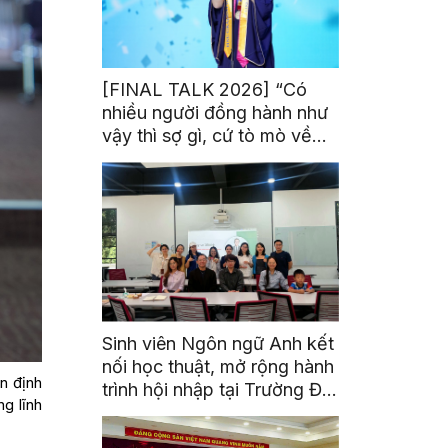
[FINAL TALK 2026] “Có
nhiều người đồng hành như
vậy thì sợ gì, cứ tò mò về
thế giới thôi”
Sinh viên Ngôn ngữ Anh kết
nối học thuật, mở rộng hành
n định
trình hội nhập tại Trường Đại
ng lĩnh
học Quốc gia Malaysia