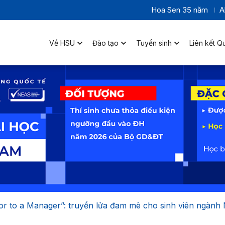
Hoa Sen 35 năm
A
Về HSU
Đào tạo
Tuyển sinh
Liên kết Q
or to a Manager”: truyền lửa đam mê cho sinh viên ngàn