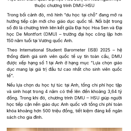
thuộc chương trình DMU-HSU
Trong bối cảnh đó, mô hình “du học tại chỗ” đang mở ra
hướng tiếp cận mới cho giáo dục quốc tế. Nổi bật trong
số đó là chương trình liên kết giữa Đại học Hoa Sen và Đại
học De Montfort (DMU) – trường đại học công lập hơn
150 năm tuổi tại Vương quốc Anh.
Theo International Student Barometer (ISB) 2025 – hệ
thống đánh giá sinh viên quốc tế uy tín toàn cầu, DMU
được xếp hạng số 1 tại Anh ở hạng mục “Lựa chọn giáo
dục mang lại giá trị đầu tư cao nhất cho sinh viên quốc
tế”.
Nếu lựa chọn du học tự túc tại Anh, tổng chi phí học tập
và sinh hoạt trong 4 năm có thể lên đến khoảng 3,64 tỷ
đồng. Trong khi đó, chương trình DMU – HSU giúp người
học tiếp cận nền giáo dục Anh quốc với tổng chi phí toàn
khóa khoảng hơn 500 triệu đồng, tiết kiệm đáng kể ngân
sách cho gia đình.