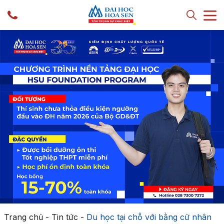
Trang chủ
-
Tin tức
-
Du học tại chỗ với bằng cử nhân