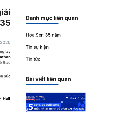
iải
Danh mục liên quan
 35
Hoa Sen 35 năm
/2026
Tin sự kiện
ng tay
rathon
Tin tức
ể thao
yện sức
Bài viết liên quan
y Half