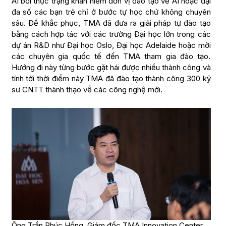
AI bởi thực trạng khan hiếm đơn vị đào tạo về AI hoặc đại
đa số các bạn trẻ chỉ ở bước tự học chứ không chuyên
sâu. Để khắc phục, TMA đã đưa ra giải pháp tự đào tạo
bằng cách hợp tác với các trường Đại học lớn trong các
dự án R&D như Đại học Oslo, Đại học Adelaide hoặc mời
các chuyên gia quốc tế đến TMA tham gia đào tạo.
Hướng đi này từng bước gặt hái được nhiều thành công và
tính tới thời điểm này TMA đã đào tạo thành công 300 kỹ
sư CNTT thành thạo về các công nghệ mới.
Ông Trần Phúc Hồng, Giám đốc TMA Innovation Center.