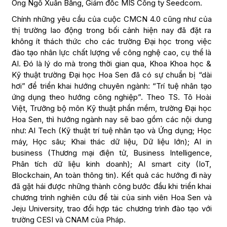
Ông Ngô Xuân Bằng, Giám đốc MIS Công ty Seedcom.
Chính những yêu cầu của cuộc CMCN 4.0 cũng như của
thị trường lao động trong bối cảnh hiện nay đã đặt ra
không ít thách thức cho các trường Đại học trong việc
đào tạo nhân lực chất lượng về công nghệ cao, cụ thể là
AI. Đó là lý do mà trong thời gian qua, Khoa Khoa học &
Kỹ thuật trường Đại học Hoa Sen đã có sự chuẩn bị “dài
hơi” để triển khai hướng chuyên ngành: “Trí tuệ nhân tạo
ứng dụng theo hướng công nghiệp”. Theo TS. Tô Hoài
Việt, Trưởng bộ môn Kỹ thuật phần mềm, trường Đại học
Hoa Sen, thì hướng ngành nay sẽ bao gồm các nội dung
như: AI Tech (Kỹ thuật trí tuệ nhân tạo và Ứng dụng; Học
máy, Học sâu; Khai thác dữ liệu, Dữ liệu lớn); AI in
business (Thương mại điện tử, Business Intelligence,
Phân tích dữ liệu kinh doanh); AI smart city (IoT,
Blockchain, An toàn thông tin). Kết quả các hướng đi này
đã gặt hái được những thành công bước đầu khi triển khai
chương trình nghiên cứu đề tài của sinh viên Hoa Sen và
Jeju University, trao đổi hợp tác chương trình đào tạo với
trường CESI và CNAM của Pháp.