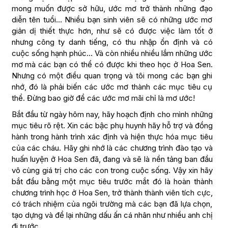
mong muốn được sở hữu, ước mơ trở thành những đạo
diễn tên tuổi… Nhiều bạn sinh viên sẽ có những ước mơ
giản dị thiết thực hơn, như sẽ có được việc làm tốt ở
nhưng công ty danh tiếng, có thu nhập ổn định và có
cuộc sống hạnh phúc… Và còn nhiều nhiều lắm những ước
mơ mà các bạn có thể có được khi theo học ở Hoa Sen.
Nhưng có một điều quan trọng và tôi mong các bạn ghi
nhớ, đó là phải biến các ước mơ thành các mục tiêu cụ
thể. Đừng bao giờ để các ước mơ mãi chỉ là mơ ước!
Bắt đầu từ ngày hôm nay, hãy hoạch định cho mình những
mục tiêu rõ rệt. Xin các bậc phụ huynh hãy hỗ trợ và đồng
hành trong hành trình xác định và hiện thực hóa mục tiêu
của các cháu. Hãy ghi nhớ là các chương trình đào tạo và
huấn luyện ở Hoa Sen đã, đang và sẽ là nền tảng ban đầu
vô cùng giá trị cho các con trong cuộc sống. Vậy xin hãy
bắt đầu bằng một mục tiêu trước mắt đó là hoàn thành
chương trình học ở Hoa Sen, trở thành thành viên tích cực,
có trách nhiệm của ngôi trường mà các bạn đã lựa chọn,
tạo dựng và để lại những dấu ấn cá nhân như nhiều anh chị
đi trước.