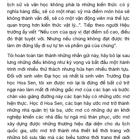
lịch sử và văn học không phải là những kiến thức có ý
nghĩa hàng đầu, sẽ có một nhạc sỹ mà điểm môn hóa sẽ
không thành vấn đề, sẽ có một vận động viên mà thể lực
quan trọng hơn kiến thức vật lý…”. Tiếp theo người Hiệu
trưởng ấy viết “Nếu con của quý vị đạt điểm số cao, điều
đó thật tuyệt vời. Nhưng nếu chúng không đạt được thì
làm ơn đừng lấy đi sự tự tin và phẩm giá của chúng”.
Tôi hoàn toàn tán thành những nhắn gửi này, hãy bỏ lại sau
lưng những điều không như kỳ vọng và bắt đầu một hành
trình mới nhiều thử thách nhưng hứa hẹn nhiều thành tựu.
Đối với sinh viên Đại học và nhất là sinh viên Trường Đại
học Hoa Sen, tôi xin được nói lại là đừng để bất cứ trở
ngại nào làm mất đi những giấc mơ của các bạn và bước
chân vào giảng đường này các bạn hãy có những ước mơ
hiện thực. Học ở Hoa Sen, các bạn hãy ước mơ trở thành
những nhà quản trị tài ba, ước mơ có những dự án khởi
nghiệp khiến các nhà đầu tư ngả mũ thán phục, ước mơ
xây dựng được những thương hiệu đại diện cho du lịch
quốc gia, ước mơ trở thành nhà thiết kế thời trang với
những bộ sưu tập mà các biểu tượng thời trang thế giới