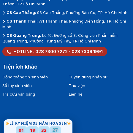
Thành, TP.Hồ Chí Minh
CS Cao Thắng:
93 Cao Thắng, Phường Bàn Cờ, TP. Hồ Chí Minh
CS Thành Thái:
7/1 Thành Thái, Phường Diên Hồng, TP. Hồ Chí
Minh
CS Quang Trung:
Lô 10, Đường số 3, Công viên Phần mềm
Quang Trung, Phường Trung Mỹ Tây, TP.Hồ Chí Minh
HOTLINE :
028 7300 7272
-
028 7309 1991
Tiện ích khác
Cổng thông tin sinh viên
Tuyển dụng nhân sự
Sổ tay sinh viên
Thư viện
Tra cứu văn bằng
Liên hệ
LỄ KỶ NIỆM 35 NĂM HOA SEN
01
19
32
27