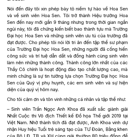
Nói đến đây tôi xin phép bày tỏ niềm tự hào về Hoa Sen
và về sinh viên Hoa Sen. Tôi trở thành Hiệu trưởng Hoa
Sen đến nay mới gần 9 tháng nhưng trong thời gian ngắn
ngủi này, tôi đã chứng kiến biết bao thành tựu mà Trường
Đại học Hoa Sen và những sinh viên ưu tú của trường đã
đạt được. Cho phép tôi nói lời tri ân đến tập thể sư phạm
của Trường Đại học Hoa Sen, những người đã cống hiến
công sức và trí tuệ dẫn dắt và đồng hành cùng sinh viên
làm nên những thành công. Thành công lớn nhất của các
Thầy Cô chính là hoạt động đào tạo chất lượng cao, mà
minh chứng là sự tin tưởng lựa chọn Trường Đại học Hoa
Sen của Quý vị phụ huynh, các em sinh viên và sự hiện
diện của quý vị hôm nay.
Cho tôi cảm ơn và tôn vinh những cá nhân và tập thể như:
– Sinh viên Trần Ngọc Anh Khoa đã xuất sắc giành giải
Nhất Cuộc thi Vô địch Thiết kế Đồ họa Thế giới 2019 tại
Việt Nam. Nhờ thành tích đã đạt được, Anh Khoa vinh dự
nhận Huy hiệu Tuổi trẻ sáng tạo của TƯ Đoàn, Bằng khen
của Bộ LĐ, TB và XH cùng giải thưởng 80 triệu đồng để