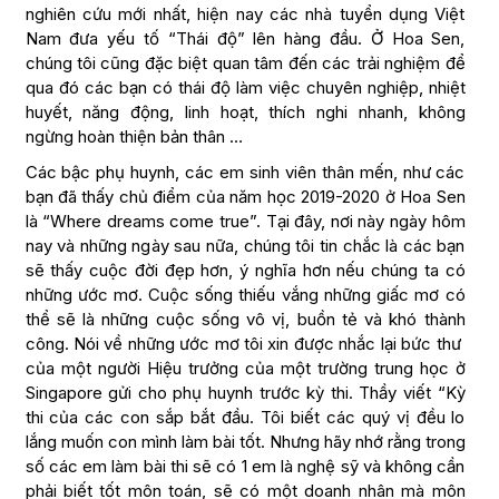
nghiên cứu mới nhất, hiện nay các nhà tuyển dụng Việt
Nam đưa yếu tố “Thái độ” lên hàng đầu. Ở Hoa Sen,
chúng tôi cũng đặc biệt quan tâm đến các trải nghiệm để
qua đó các bạn có thái độ làm việc chuyên nghiệp, nhiệt
huyết, năng động, linh hoạt, thích nghi nhanh, không
ngừng hoàn thiện bản thân …
Các bậc phụ huynh, các em sinh viên thân mến, như các
bạn đã thấy chủ điểm của năm học 2019-2020 ở Hoa Sen
là “Where dreams come true”. Tại đây, nơi này ngày hôm
nay và những ngày sau nữa, chúng tôi tin chắc là các bạn
sẽ thấy cuộc đời đẹp hơn, ý nghĩa hơn nếu chúng ta có
những ước mơ. Cuộc sống thiếu vắng những giấc mơ có
thể sẽ là những cuộc sống vô vị, buồn tẻ và khó thành
công. Nói về những ước mơ tôi xin được nhắc lại bức thư
của một người Hiệu trưởng của một trường trung học ở
Singapore gửi cho phụ huynh trước kỳ thi. Thầy viết “Kỳ
thi của các con sắp bắt đầu. Tôi biết các quý vị đều lo
lắng muốn con mình làm bài tốt. Nhưng hãy nhớ rằng trong
số các em làm bài thi sẽ có 1 em là nghệ sỹ và không cần
phải biết tốt môn toán, sẽ có một doanh nhân mà môn