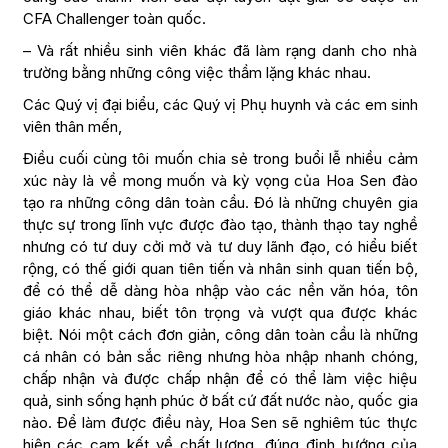
CFA Challenger toàn quốc.
– Và rất nhiều sinh viên khác đã làm rạng danh cho nhà
trường bằng những công việc thầm lặng khác nhau.
Các Quý vị đại biểu, các Quý vị Phụ huynh và các em sinh
viên thân mến,
Điều cuối cùng tôi muốn chia sẻ trong buổi lễ nhiều cảm
xúc này là về mong muốn và kỳ vọng của Hoa Sen đào
tạo ra những công dân toàn cầu. Đó là những chuyên gia
thực sự trong lĩnh vực được đào tạo, thành thạo tay nghề
nhưng có tư duy cởi mở và tư duy lãnh đạo, có hiểu biết
rộng, có thế giới quan tiên tiến và nhân sinh quan tiến bộ,
để có thể dễ dàng hòa nhập vào các nền văn hóa, tôn
giáo khác nhau, biết tôn trọng và vượt qua được khác
biệt. Nói một cách đơn giản, công dân toàn cầu là những
cá nhân có bản sắc riêng nhưng hòa nhập nhanh chóng,
chấp nhận và được chấp nhận để có thể làm việc hiệu
quả, sinh sống hạnh phúc ở bất cứ đất nước nào, quốc gia
nào. Để làm được điều này, Hoa Sen sẽ nghiêm túc thực
hiện các cam kết về chất lượng, đúng định hướng của