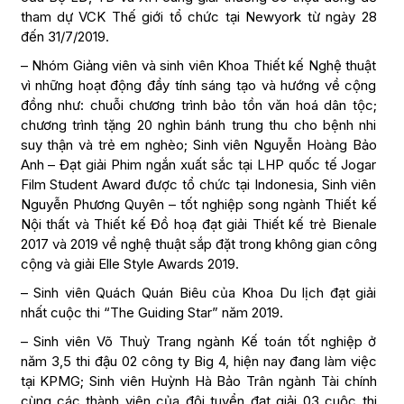
tham dự VCK Thế giới tổ chức tại Newyork từ ngày 28
đến 31/7/2019.
– Nhóm Giảng viên và sinh viên Khoa Thiết kế Nghệ thuật
vì những hoạt động đầy tính sáng tạo và hướng về cộng
đồng như: chuỗi chương trình bảo tồn văn hoá dân tộc;
chương trình tặng 20 nghìn bánh trung thu cho bệnh nhi
suy thận và trẻ em nghèo; Sinh viên Nguyễn Hoàng Bảo
Anh – Đạt giải Phim ngắn xuất sắc tại LHP quốc tế Jogar
Film Student Award được tổ chức tại Indonesia, Sinh viên
Nguyễn Phương Quyên – tốt nghiệp song ngành Thiết kế
Nội thất và Thiết kế Đồ hoạ đạt giải Thiết kế trẻ Bienale
2017 và 2019 về nghệ thuật sắp đặt trong không gian công
cộng và giải Elle Style Awards 2019.
– Sinh viên Quách Quán Biêu của Khoa Du lịch đạt giải
nhất cuộc thi “The Guiding Star” năm 2019.
– Sinh viên Võ Thuỳ Trang ngành Kế toán tốt nghiệp ở
năm 3,5 thi đậu 02 công ty Big 4, hiện nay đang làm việc
tại KPMG; Sinh viên Huỳnh Hà Bảo Trân ngành Tài chính
cùng các thành viên của đội tuyển đạt giải 03 cuộc thi