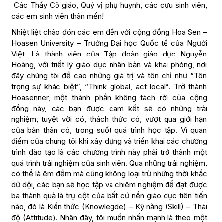
Các Thầy Cô giáo, Quý vị phụ huynh, các cựu sinh viên,
các em sinh viên thân mến!
Nhiệt liệt chào đón các em đến với cộng đồng Hoa Sen –
Hoasen University – Trường Đại học Quốc tế của Người
Việt. Là thành viên của Tập đoàn giáo dục Nguyễn
Hoàng, với triết lý giáo dục nhân bản và khai phóng, nơi
đây chúng tôi đề cao những giá trị và tôn chỉ như “Tôn
trọng sự khác biệt”, “Think global, act local”. Trở thành
Hoasenner, một thành phần không tách rời của cộng
đồng này, các bạn được cam kết sẽ có những trải
nghiệm, tuyệt vời có, thách thức có, vượt qua giới hạn
của bản thân có, trong suốt quá trình học tập. Vì quan
điểm của chúng tôi khi xây dựng và triển khai các chương
trình đào tạo là các chương trình này phải trở thành một
quá trình trải nghiệm của sinh viên. Qua những trải nghiệm,
có thể là êm đềm mà cũng không loại trừ những thời khắc
dữ dội, các bạn sẽ học tập và chiêm nghiệm để đạt được
ba thành quả là trụ cột của bất cứ nền giáo dục tiên tiến
nào, đó là Kiến thức (Knowlegde) – Kỹ năng (Skill) – Thái
độ (Attitude). Nhân đây, tôi muốn nhấn mạnh là theo một