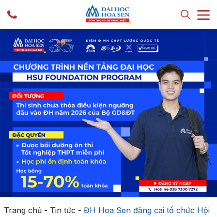
Trang chủ
-
Tin tức
-
ĐH Hoa Sen đăng cai tổ chức Hội