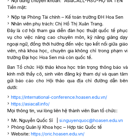
Nội dung chuyển khoản: “AsiaCALL-HSU-HỌ VÀ TÊN”
Tiền mặt:
Nộp tại Phòng Tài chính – Kế toán trường ĐH Hoa Sen
Nhân viên phụ trách: Chị Hồ Thị Xuân Trang.
Đây là cơ hội tham gia diễn đàn học thuật quốc tế phục
vụ cho việc nâng cao chuyên môn, kỹ năng giảng dạy
ngoại ngữ, đồng thời hướng đến việc tạo kết nối giữa giáo
viên, nhà khoa học, chuyên gia không chỉ trong phạm vi
trường Đại học Hoa Sen mà còn quốc tế.
Ban Tổ chức Hội thảo khoa học trân trọng thông báo và
kính mời thầy cô, sinh viên đăng ký tham dự và quan tâm
gửi báo cáo cho Hội thảo qua địa chỉ đường dẫn bên
dưới:
https://international-conference.hoasen.edu.vn/
https://asiacall.info/
Mọi thông tin, vui lòng liên hệ thành viên Ban tổ chức:
Mr. Nguyễn Quốc Sĩ |
si.nguyenquoc@hoasen.edu.vn
Phòng Quản lý Khoa học – Hợp tác Quốc tế
Website:
https://oric.hoasen.edu.vn/