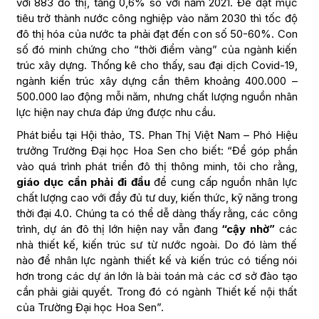
với 883 đô thị, tăng 0,6% so với năm 2021. Để đạt mục
tiêu trở thành nước công nghiệp vào năm 2030 thì tốc độ
đô thị hóa của nước ta phải đạt đến con số 50-60%. Con
số đó minh chứng cho “thời điểm vàng” của ngành kiến
trúc xây dựng. Thống kê cho thấy, sau đại dịch Covid-19,
ngành kiến trúc xây dựng cần thêm khoảng 400.000 –
500.000 lao động mỗi năm, nhưng chất lượng nguồn nhân
lực hiện nay chưa đáp ứng được nhu cầu.
Phát biểu tại Hội thảo, TS. Phan Thị Việt Nam – Phó Hiệu
trưởng Trường Đại học Hoa Sen cho biết: “Để góp phần
vào quá trình phát triển đô thị thông minh, tôi cho rằng,
giáo dục cần phải đi đầu
để cung cấp nguồn nhân lực
chất lượng cao với đầy đủ tư duy, kiến thức, kỹ năng trong
thời đại 4.0. Chúng ta có thể dễ dàng thấy rằng, các công
trình, dự án đô thị lớn hiện nay vẫn đang
“cậy nhờ”
các
nhà thiết kế, kiến trúc sư từ nước ngoài. Do đó làm thế
nào để nhân lực ngành thiết kế và kiến trúc có tiếng nói
hơn trong các dự án lớn là bài toán mà các cơ sở đào tạo
cần phải giải quyết. Trong đó có ngành Thiết kế nội thất
của Trường Đại học Hoa Sen”.