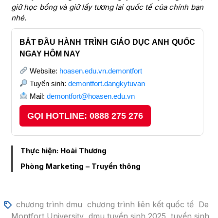
giữ học bổng và giữ lấy tương lai quốc tế của chính bạn
nhé.
BẮT ĐẦU HÀNH TRÌNH GIÁO DỤC ANH QUỐC
NGAY HÔM NAY
Website:
hoasen.edu.vn.demontfort
Tuyển sinh:
demontfort.dangkytuvan
Mail:
demontfort@hoasen.edu.vn
GỌI HOTLINE: 0888 275 276
Thực hiện: Hoài Thương
Phòng Marketing – Truyền thông
chương trình dmu
chương trình liên kết quốc tế
De
Montfort University
dmu tuyển sinh 2025
tuyển sinh