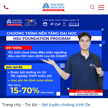
Trang chủ
-
Tin tức
-
Xét tuyển chương trình De