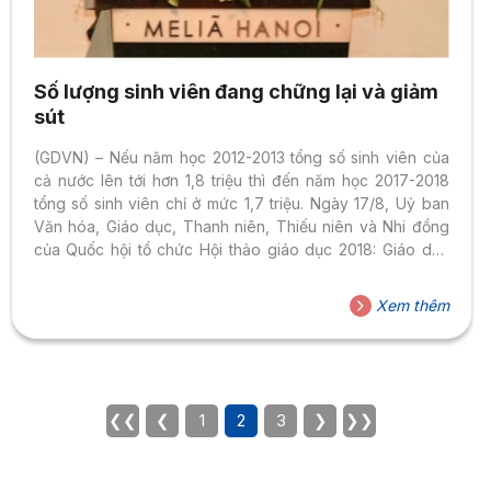
Số lượng sinh viên đang chững lại và giảm
sút
(GDVN) – Nếu năm học 2012-2013 tổng số sinh viên của
cả nước lên tới hơn 1,8 triệu thì đến năm học 2017-2018
tổng số sinh viên chỉ ở mức 1,7 triệu. Ngày 17/8, Uỷ ban
Văn hóa, Giáo dục, Thanh niên, Thiếu niên và Nhi đồng
của Quốc hội tổ chức Hội thảo giáo dục 2018: Giáo dục
đại học – chuẩn hóa và hội nhập quốc tế. Tham dự hội
thảo có Đại tướng Đỗ Bá Tỵ – Phó Chủ tịch Quốc hội; Phó
Xem thêm
Thủ tướng Vũ Đức Đam; Bộ trưởng Bộ Giáo dục và Đào
tạo Phùng Xuân Nhạ...
❮❮
❮
1
2
3
❯
❯❯