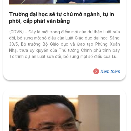
Trường đại học sẽ tự chủ mở ngành, tự in
phôi, cấp phát văn bằng
(GDVN) – Đây là một trong điểm mới của dự thảo Luật sửa
đổi, bổ sung một số điều của Luật Giáo dục đại học. Sáng
30/5, Bộ trưởng Bộ Giáo dục và Đào tạo Phùng Xuân
Nhạ, thừa ủy quyền của Thủ tướng Chính phủ trình bày
Tờ trình dự án Luật sửa đổi, bổ sung một số điều của Luật
Giáo dục đại học. Dự thảo Luật sửa đổi, bổ sung 31 điều;
bổ sung 2 điều mới; bãi bỏ 1 điều và 1 khoản; bãi bỏ cụm
Xem thêm
từ tại 5 điều; thay thế cụm từ tại 1...