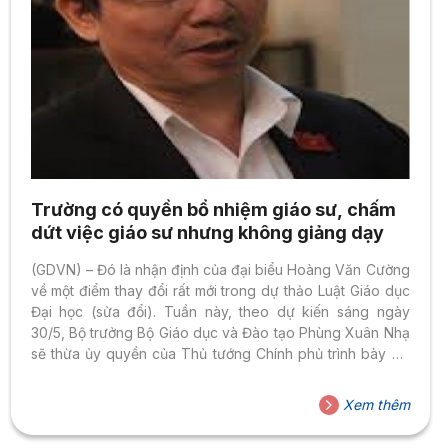
Trường có quyền bổ nhiệm giáo sư, chấm
dứt việc giáo sư nhưng không giảng dạy
(GDVN) – Đó là nhận định của đại biểu Hoàng Văn Cường
về một điểm thay đổi rất mới trong dự thảo Luật Giáo dục
Đại học (sửa đổi). Tuần này, theo dự kiến sáng ngày
30/5, Bộ trưởng Bộ Giáo dục và Đào tạo Phùng Xuân Nhạ
sẽ thừa ủy quyền của Thủ tướng Chính phủ trình bày Tờ
trình dự án Luật sửa đổi, bổ sung một số điều của Luật
Giáo dục đại học. Phóng viên báo Điện tử Giáo dục Việt
Xem thêm
Nam đã có cuộc trao đổi với đại biểu Quốc hội, Phó giáo
sư, Tiến...