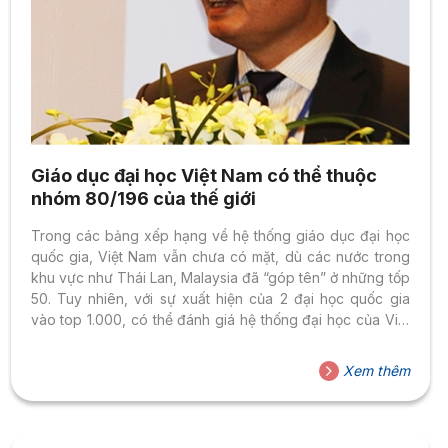
Giáo dục đại học Việt Nam có thể thuộc
nhóm 80/196 của thế giới
Trong các bảng xếp hạng về hệ thống giáo dục đại học
quốc gia, Việt Nam vẫn chưa có mặt, dù các nước trong
khu vực như Thái Lan, Malaysia đã “góp tên” ở những tốp
50. Tuy nhiên, với sự xuất hiện của 2 đại học quốc gia
vào top 1.000, có thể đánh giá hệ thống đại học của Việt
Nam thuộc vào nhóm 80/196 của thế giới. Thông tin này
được nhóm nghiên cứu của GS Nguyễn Hữu Đức, Phó
Xem thêm
Giám đốc ĐHQG Hà Nội, đưa ra tại hội thảo về “chuẩn hóa
và hội nhập quốc tế”...