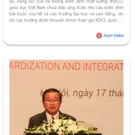
tại, năng lực của hệ thống kiểm định chất lượng (KĐCL)
giáo dục Việt Nam chưa đáp ứng được nhu cầu kiểm định
bắt buộc của tất cả các trường đại học và cao đẳng, do
đó các trường được khuyến khích tham gia KĐCL quốc tế.
Vậy các trường nên chủ động tham gia KĐCL quốc tế
theo hướng nào cho hiệu quả? Từ góc độ khung pháp lý,
Xem thêm
yêu cầu về KĐCL ở cả hai cấp cơ sở đào tạo (CSĐT) và
chương trình...