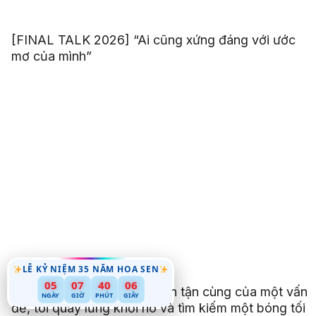
[FINAL TALK 2026] “Ai cũng xứng đáng với ước
mơ của mình”
LỄ KỶ NIỆM 35 NĂM HOA SEN
05
07
40
04
[FINAL TALK 2026] “Đi đến tận cùng của một vấn
NGÀY
GIỜ
PHÚT
GIÂY
đề, tôi quay lưng khỏi nó và tìm kiếm một bóng tối