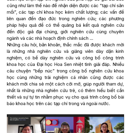
cũng như làm thế nào để nhận diện được các “tạp chí săn
mồi”, các tạp chí khoa học kém chất lượng; các vấn đề
liên quan đến đạo đức trong nghiên cứu; các phương
pháp hiệu quả để có thể quảng bá kết quả nghiên cứu
đến độc giả đại chúng, giới nghiên cứu cùng chuyên
ngành và các nhà hoạch định chính sách …
Những câu hỏi, băn khoăn, thắc mắc đã được khách mời
là những nhà nghiên cứu và giảng viên dày dặn kinh
nghiệm, có bề dày nghiên cứu và công bố công trình
khoa học của Đại học Hoa Sen nhiệt tình giải đáp. Nhiều
câu chuyện “bếp núc” trong công bố nghiên cứu khoa
học cùng những trải nghiệm cá nhân cũng được các
khách mời chia sẻ một cách cởi mở, giúp người tham dự,
nhất là những nhà nghiên cứu trẻ, có thêm hiểu biết cần
thiết và sự tự tin nhằm phục vụ cho quá trình công bố bài
báo khoa học trên các tạp chí trong và ngoài nước.