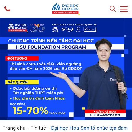
Trang chủ
-
Tin tức
-
Đại học Hoa Sen tổ chức tọa đàm