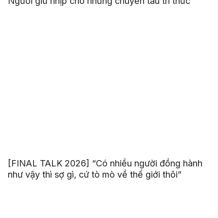
Người giữ nhịp cho những chuyến tàu tri thức
[FINAL TALK 2026] “Có nhiều người đồng hành
như vậy thì sợ gì, cứ tò mò về thế giới thôi”