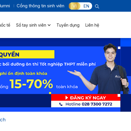
lumni
Cổng thông tin sinh viên
VI
EN
uốc tế
Sổ tay sinh viên
Tuyển dụng
Liên hệ
ịch