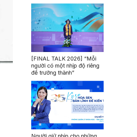
mình
[FINAL TALK 2026] “Mỗi
người có một nhịp độ riêng
để trưởng thành”
Người giữ nhịp cho những