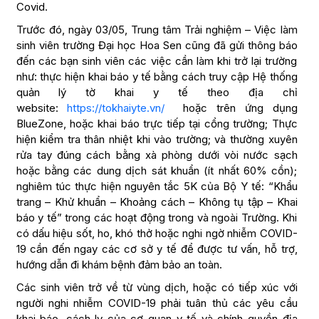
Covid.
Trước đó, ngày 03/05, Trung tâm Trải nghiệm – Việc làm
sinh viên trường Đại học Hoa Sen cũng đã gửi thông báo
đến các bạn sinh viên các việc cần làm khi trở lại trường
như: thực hiện khai báo y tế bằng cách truy cập Hệ thống
quản lý tờ khai y tế theo địa chỉ
website:
https://tokhaiyte.vn/
hoặc trên ứng dụng
BlueZone, hoặc khai báo trực tiếp tại cổng trường; Thực
hiện kiểm tra thân nhiệt khi vào trường; và thường xuyên
rửa tay đúng cách bằng xà phòng dưới vòi nước sạch
hoặc bằng các dung dịch sát khuẩn (ít nhất 60% cồn);
nghiêm túc thực hiện nguyên tắc 5K của Bộ Y tế: “Khẩu
trang – Khử khuẩn – Khoảng cách – Không tụ tập – Khai
báo y tế” trong các hoạt động trong và ngoài Trường. Khi
có dấu hiệu sốt, ho, khó thở hoặc nghi ngờ nhiễm COVID-
19 cần đến ngay các cơ sở y tế để được tư vấn, hỗ trợ,
hướng dẫn đi khám bệnh đảm bảo an toàn.
Các sinh viên trở về từ vùng dịch, hoặc có tiếp xúc với
người nghi nhiễm COVID-19 phải tuân thủ các yêu cầu
khai báo, cách ly của cơ quan y tế và chính quyền địa