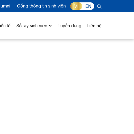
lumni
Cổng thông tin sinh viên
VI
EN
uốc tế
Sổ tay sinh viên
Tuyển dụng
Liên hệ