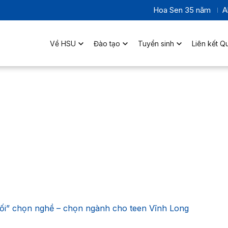
Hoa Sen 35 năm
A
Về HSU
Đào tạo
Tuyển sinh
Liên kết Q
ối” chọn nghề – chọn ngành cho teen Vĩnh Long