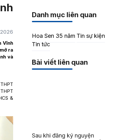
ành
Danh mục liên quan
/2026
Hoa Sen 35 năm
Tin sự kiện
h Vĩnh
Tin tức
 mở ra
inh và
Bài viết liên quan
, THPT
& THPT
THCS &
Sau khi đăng ký nguyện