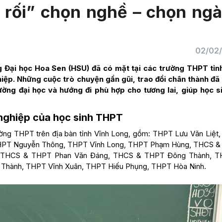
 rối” chọn nghề – chọn ng
02/02
Đại học Hoa Sen (HSU) đã có mặt tại các trường THPT tỉn
iệp. Những cuộc trò chuyện gần gũi, trao đổi chân thành đã
ường đại học và hướng đi phù hợp cho tương lai, giúp học s
nghiệp của học sinh THPT
trường THPT trên địa bàn tỉnh Vĩnh Long, gồm: THPT Lưu Văn Liệt
THPT Nguyễn Thông, THPT Vĩnh Long, THPT Phạm Hùng, THCS 
n, THCS & THPT Phan Văn Đáng, THCS & THPT Đông Thành, 
Thành, THPT Vĩnh Xuân, THPT Hiếu Phụng, THPT Hòa Ninh.