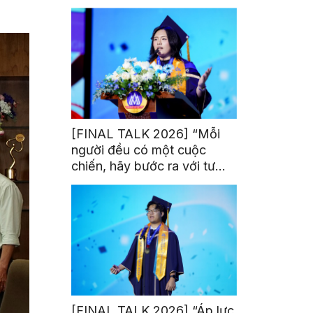
trị từ đam mê thể thao
[FINAL TALK 2026] “Mỗi
người đều có một cuộc
chiến, hãy bước ra với tư
thế của người chiến thắng”
[FINAL TALK 2026] “Áp lực