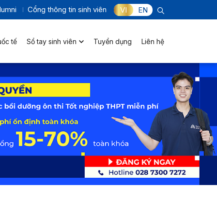
lumni
Cổng thông tin sinh viên
VI
EN
uốc tế
Sổ tay sinh viên
Tuyển dụng
Liên hệ