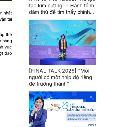
tạo kim cương” – Hành trình
dám thử để tìm thấy chính
ện nhất
mình
ận tải
hắp thế
h hàng
nh vực
ợt đào
[FINAL TALK 2026] “Mỗi
người có một nhịp độ riêng
để trưởng thành”