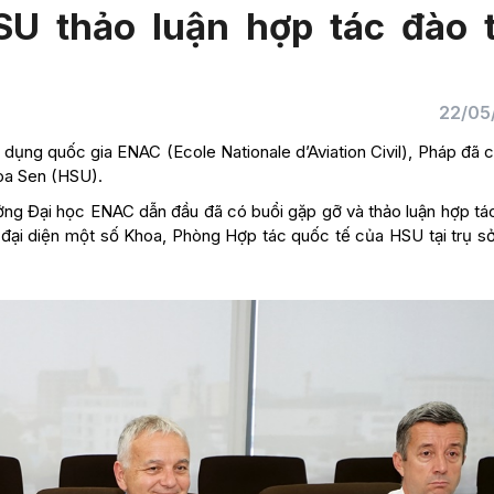
U thảo luận hợp tác đào 
22/05
dụng quốc gia ENAC (Ecole Nationale d’Aviation Civil), Pháp đã 
Hoa Sen (HSU).
ưởng Đại học ENAC dẫn đầu đã có buổi gặp gỡ và thảo luận hợp tá
ại diện một số Khoa, Phòng Hợp tác quốc tế của HSU tại trụ sở