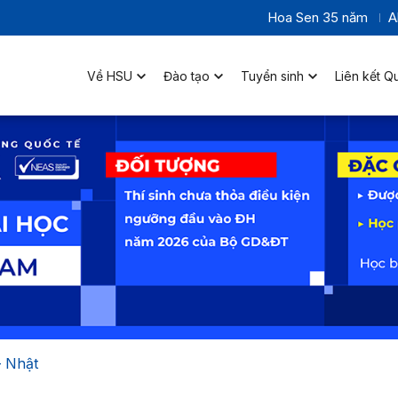
Hoa Sen 35 năm
A
Về HSU
Đào tạo
Tuyển sinh
Liên kết Q
– Nhật