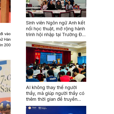
Sinh viên Ngôn ngữ Anh kết
nối học thuật, mở rộng hành
đi vào
trình hội nhập tại Trường Đại
hữ Hán
học Quốc gia Malaysia
ên 200
AI không thay thế người
thầy, mà giúp người thầy có
thêm thời gian để truyền
cảm hứng