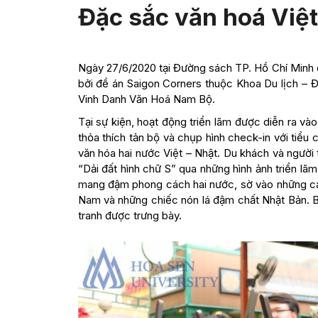
Đặc sắc văn hoá Việt
Ngày 27/6/2020 tại Đường sách TP. Hồ Chí Minh đ
bởi đề án Saigon Corners thuộc Khoa Du lịch –
Vinh Danh Văn Hoá Nam Bộ.
Tại sự kiện, hoạt động triển lãm được diễn ra và
thỏa thích tản bộ và chụp hình check-in với tiểu
văn hóa hai nước Việt – Nhật. Du khách và người
“Dải đất hình chữ S” qua những hình ảnh triển l
mang đậm phong cách hai nước, sờ vào những cán
Nam và những chiếc nón lá đậm chất Nhật Bản. 
tranh được trưng bày.