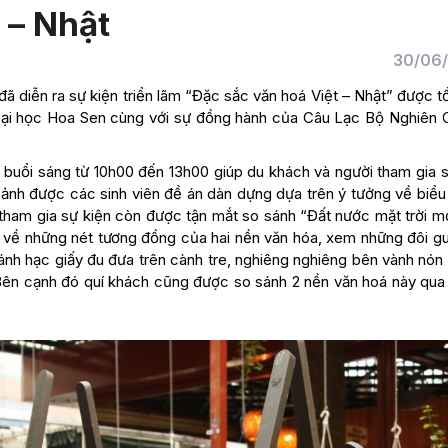
 – Nhật
30/06
ã diễn ra sự kiện triển lãm “Đặc sắc văn hoá Việt – Nhật” được t
 Đại học Hoa Sen cùng với sự đồng hành của Câu Lạc Bộ Nghiên 
o buổi sáng từ 10h00 đến 13h00 giúp du khách và người tham gia 
 cảnh được các sinh viên đề án dàn dựng dựa trên ý tưởng về biể
 tham gia sự kiện còn được tận mắt so sánh “Đất nước mặt trời m
ãm về những nét tương đồng của hai nền văn hóa, xem những đôi g
h hạc giấy đu đưa trên cành tre, nghiêng nghiêng bên vành nón l
Bên cạnh đó quí khách cũng được so sánh 2 nền văn hoá này qua