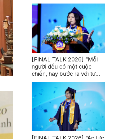
trị từ đam mê thể thao
[FINAL TALK 2026] “Mỗi
người đều có một cuộc
chiến, hãy bước ra với tư
thế của người chiến thắng”
[FINAL TALK 2026] “Áp lực