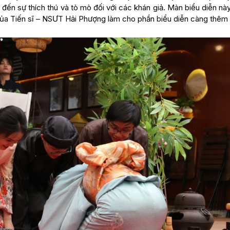
đến sự thích thú và tò mò đối với các khán giả. Màn biểu diễn n
của Tiến sĩ – NSƯT Hải Phượng làm cho phần biểu diễn càng thêm t