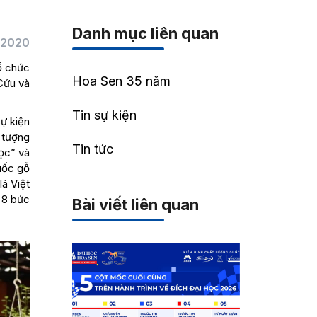
Danh mục liên quan
/2020
ổ chức
Hoa Sen 35 năm
Cứu và
Tin sự kiện
sự kiện
u tượng
Tin tức
ọc” và
uốc gỗ
á Việt
 8 bức
Bài viết liên quan