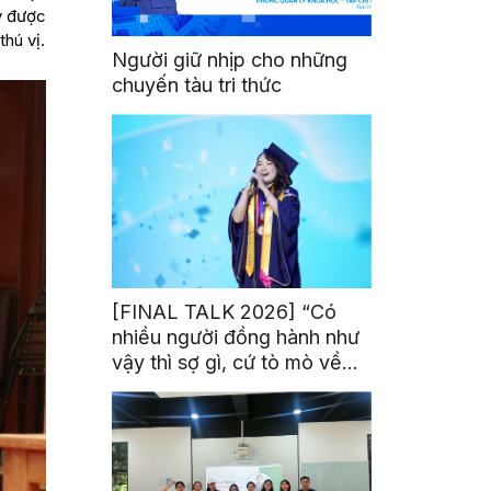
ày được
hú vị.
Người giữ nhịp cho những
chuyến tàu tri thức
[FINAL TALK 2026] “Có
nhiều người đồng hành như
vậy thì sợ gì, cứ tò mò về
thế giới thôi”