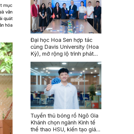
ết mục
iả văn
i quát
ăn hóa
Đại học Hoa Sen hợp tác
cùng Davis University (Hoa
Kỳ), mở rộng lộ trình phát
triển toàn cầu cho sinh viên
Tuyển thủ bóng rổ Ngô Gia
Khánh chọn ngành Kinh tế
thể thao HSU, kiến tạo giá