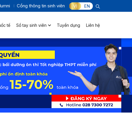
lumni
Cổng thông tin sinh viên
VI
EN
uốc tế
Sổ tay sinh viên
Tuyển dụng
Liên hệ