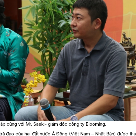
đáp cùng với Mr. Saeki- giám đốc công ty Blooming.
 trà đạo của hai đất nước Á Đông (Việt Nam – Nhật Bản) được thự