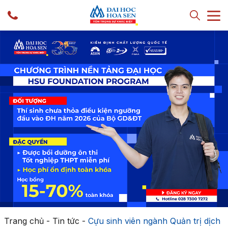
Trang chủ
-
Tin tức
-
Cựu sinh viên ngành Quản trị dịch