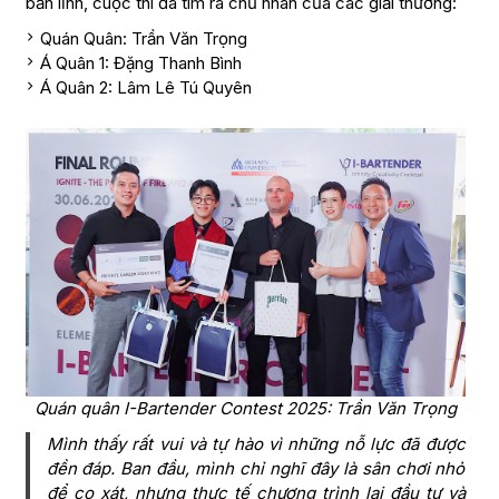
bản lĩnh, cuộc thi đã tìm ra chủ nhân của các giải thưởng:
Quán Quân: Trần Văn Trọng
Á Quân 1: Đặng Thanh Bình
Á Quân 2: Lâm Lê Tú Quyên
Quán quân I-Bartender Contest 2025: Trần Văn Trọng
Mình thấy rất vui và tự hào vì những nỗ lực đã được
đền đáp. Ban đầu, mình chỉ nghĩ đây là sân chơi nhỏ
để cọ xát, nhưng thực tế chương trình lại đầu tư và