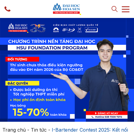
Trang chủ
-
Tin tức
-
I-Bartender Contest 2025: Kết nối