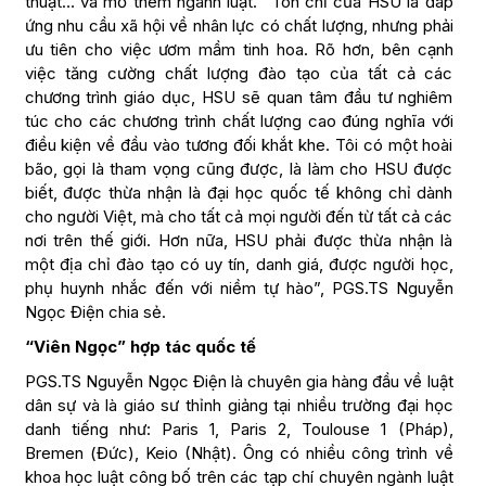
thuật… và mở thêm ngành luật. “Tôn chỉ của HSU là đáp
ứng nhu cầu xã hội về nhân lực có chất lượng, nhưng phải
ưu tiên cho việc ươm mầm tinh hoa. Rõ hơn, bên cạnh
việc tăng cường chất lượng đào tạo của tất cả các
chương trình giáo dục, HSU sẽ quan tâm đầu tư nghiêm
túc cho các chương trình chất lượng cao đúng nghĩa với
điều kiện về đầu vào tương đối khắt khe. Tôi có một hoài
bão, gọi là tham vọng cũng được, là làm cho HSU được
biết, được thừa nhận là đại học quốc tế không chỉ dành
cho người Việt, mà cho tất cả mọi người đến từ tất cả các
nơi trên thế giới. Hơn nữa, HSU phải được thừa nhận là
một địa chỉ đào tạo có uy tín, danh giá, được người học,
phụ huynh nhắc đến với niềm tự hào”, PGS.TS Nguyễn
Ngọc Điện chia sẻ.
“Viên Ngọc” hợp tác quốc tế
PGS.TS Nguyễn Ngọc Điện là chuyên gia hàng đầu về luật
dân sự và là giáo sư thỉnh giảng tại nhiều trường đại học
danh tiếng như: Paris 1, Paris 2, Toulouse 1 (Pháp),
Bremen (Đức), Keio (Nhật). Ông có nhiều công trình về
khoa học luật công bố trên các tạp chí chuyên ngành luật