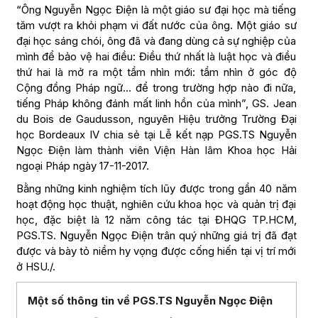
“Ông Nguyễn Ngọc Điện là một giáo sư đại học mà tiếng
tăm vượt ra khỏi phạm vi đất nước của ông. Một giáo sư
đại học sáng chói, ông đã và đang dùng cả sự nghiệp của
mình để bảo vệ hai điều: Điều thứ nhất là luật học và điều
thứ hai là mở ra một tầm nhìn mới: tầm nhìn ở góc độ
Cộng đồng Pháp ngữ… để trong trường hợp nào đi nữa,
tiếng Pháp không đánh mất linh hồn của mình”, GS. Jean
du Bois de Gaudusson, nguyên Hiệu trưởng Trường Đại
học Bordeaux IV chia sẻ tại Lễ kết nạp PGS.TS Nguyễn
Ngọc Điện làm thành viên Viện Hàn lâm Khoa học Hải
ngoại Pháp ngày 17-11-2017.
Bằng những kinh nghiệm tích lũy được trong gần 40 năm
hoạt động học thuật, nghiên cứu khoa học và quản trị đại
học, đặc biệt là 12 năm công tác tại ĐHQG TP.HCM,
PGS.TS. Nguyễn Ngọc Điện trân quý những giá trị đã đạt
được và bày tỏ niềm hy vọng được cống hiến tại vị trí mới
ở HSU./.
Một số thông tin về PGS.TS Nguyễn Ngọc Điện