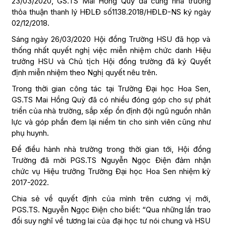
23/03/2020, GS.TS Mai Hồng Quỳ đã cùng nhà trường
thỏa thuận thanh lý HĐLĐ số1138.2018/HĐLĐ-NS ký ngày
02/12/2018.
Sáng ngày 26/03/2020 Hội đồng Trường HSU đã họp và
thống nhất quyết nghị việc miễn nhiệm chức danh Hiệu
trưởng HSU và Chủ tịch Hội đồng trường đã ký Quyết
định miễn nhiệm theo Nghị quyết nêu trên.
Trong thời gian công tác tại Trường Đại học Hoa Sen,
GS.TS Mai Hồng Quỳ đã có nhiều đóng góp cho sự phát
triển của nhà trường, sắp xếp ổn định đội ngũ nguồn nhân
lực và góp phần đem lại niềm tin cho sinh viên cũng như
phụ huynh.
Để điều hành nhà trường trong thời gian tới, Hội đồng
Trường đã mời PGS.TS Nguyễn Ngọc Điện đảm nhận
chức vụ Hiệu trưởng Trường Đại học Hoa Sen nhiệm kỳ
2017-2022.
Chia sẻ về quyết định của mình trên cương vị mới,
PGS.TS. Nguyễn Ngọc Điện cho biết: “Qua những lần trao
đổi suy nghĩ về tương lai của đại học tư nói chung và HSU