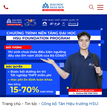
Trang chủ
-
Tin tức
-
Công bố Tân Hiệu trưởng HSU: