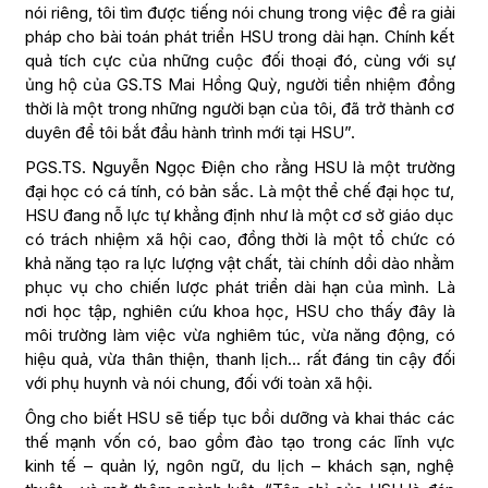
nói riêng, tôi tìm được tiếng nói chung trong việc đề ra giải
pháp cho bài toán phát triển HSU trong dài hạn. Chính kết
quả tích cực của những cuộc đối thoại đó, cùng với sự
ủng hộ của GS.TS Mai Hồng Quỳ, người tiền nhiệm đồng
thời là một trong những người bạn của tôi, đã trở thành cơ
duyên để tôi bắt đầu hành trình mới tại HSU”.
PGS.TS. Nguyễn Ngọc Điện cho rằng HSU là một trường
đại học có cá tính, có bản sắc. Là một thể chế đại học tư,
HSU đang nỗ lực tự khẳng định như là một cơ sở giáo dục
có trách nhiệm xã hội cao, đồng thời là một tổ chức có
khả năng tạo ra lực lượng vật chất, tài chính dồi dào nhằm
phục vụ cho chiến lược phát triển dài hạn của mình. Là
nơi học tập, nghiên cứu khoa học, HSU cho thấy đây là
môi trường làm việc vừa nghiêm túc, vừa năng động, có
hiệu quả, vừa thân thiện, thanh lịch… rất đáng tin cậy đối
với phụ huynh và nói chung, đối với toàn xã hội.
Ông cho biết HSU sẽ tiếp tục bồi dưỡng và khai thác các
thế mạnh vốn có, bao gồm đào tạo trong các lĩnh vực
kinh tế – quản lý, ngôn ngữ, du lịch – khách sạn, nghệ