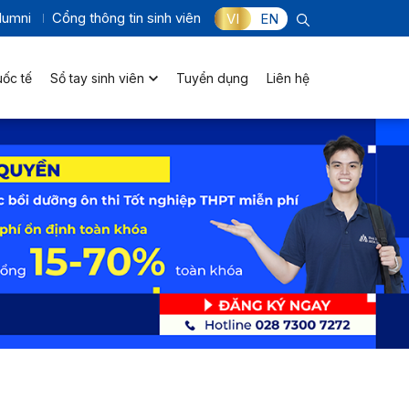
lumni
Cổng thông tin sinh viên
VI
EN
uốc tế
Sổ tay sinh viên
Tuyển dụng
Liên hệ