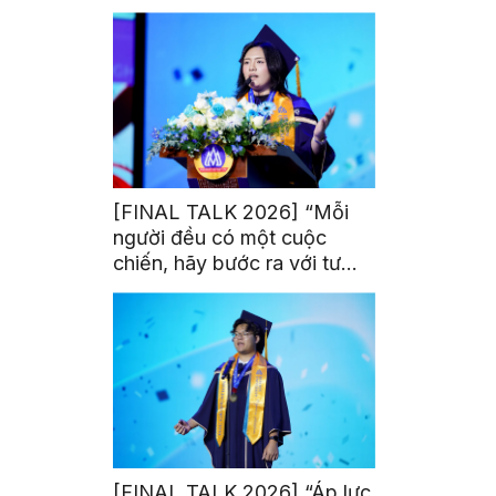
trị từ đam mê thể thao
[FINAL TALK 2026] “Mỗi
người đều có một cuộc
chiến, hãy bước ra với tư
thế của người chiến thắng”
[FINAL TALK 2026] “Áp lực