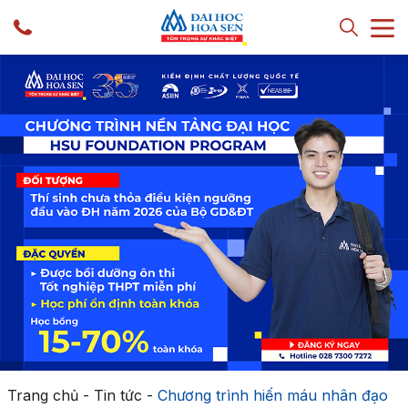
Trang chủ
-
Tin tức
-
Chương trình hiến máu nhân đạo