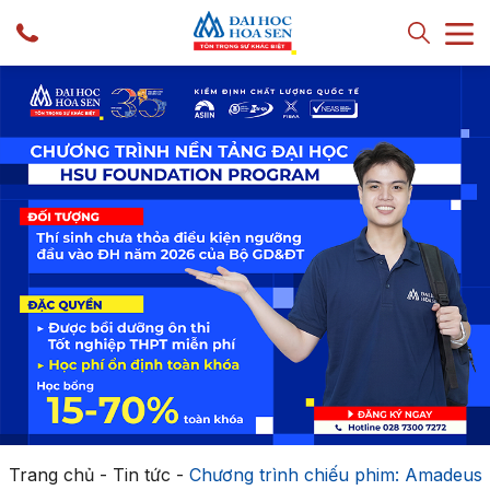
Trang chủ
-
Tin tức
-
Chương trình chiếu phim: Amadeus