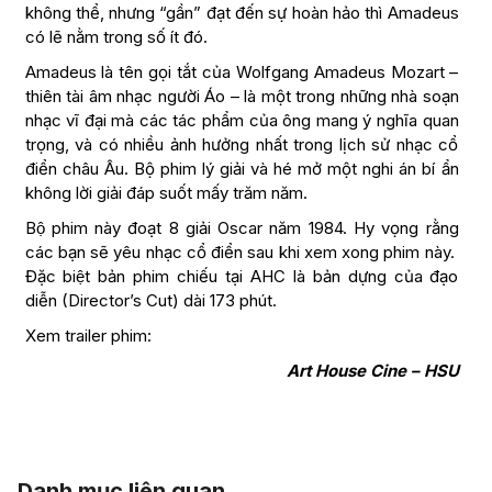
không thể, nhưng “gần” đạt đến sự hoàn hảo thì Amadeus
có lẽ nằm trong số ít đó.
Amadeus là tên gọi tắt của Wolfgang Amadeus Mozart –
thiên tài âm nhạc người Áo – là một trong những nhà soạn
nhạc vĩ đại mà các tác phẩm của ông mang ý nghĩa quan
trọng, và có nhiều ảnh hưởng nhất trong lịch sử nhạc cổ
điển châu Âu. Bộ phim lý giải và hé mở một nghi án bí ẩn
không lời giải đáp suốt mấy trăm năm.
Bộ phim này đoạt 8 giải Oscar năm 1984. Hy vọng rằng
các bạn sẽ yêu nhạc cổ điển sau khi xem xong phim này.
Đặc biệt bản phim chiếu tại AHC là bản dựng của đạo
diễn (Director’s Cut) dài 173 phút.
Xem trailer phim:
Art House Cine – HSU
Danh mục liên quan