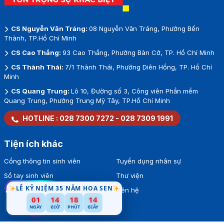
CS Nguyễn Văn Tráng:
08 Nguyễn Văn Tráng, Phường Bến
Thành, TP.Hồ Chí Minh
CS Cao Thắng:
93 Cao Thắng, Phường Bàn Cờ, TP. Hồ Chí Minh
CS Thành Thái:
7/1 Thành Thái, Phường Diên Hồng, TP. Hồ Chí
Minh
CS Quang Trung:
Lô 10, Đường số 3, Công viên Phần mềm
Quang Trung, Phường Trung Mỹ Tây, TP.Hồ Chí Minh
HOTLINE :
028 7300 7272
-
028 7309 1991
Tiện ích khác
Cổng thông tin sinh viên
Tuyển dụng nhân sự
Sổ tay sinh viên
Thư viện
LỄ KỶ NIỆM 35 NĂM HOA SEN
Tra cứu văn bằng
Liên hệ
13
01
14
18
NGÀY
GIỜ
PHÚT
GIÂY