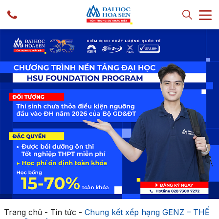
Trang chủ
-
Tin tức
-
Chung kết xếp hạng GENZ – THẾ