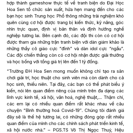
hợp thành gameshow thực tế về tranh biện do Đại Học
Hoa Sen tổ chức sản xuất, hứa hẹn mang đến cho các
bạn học sinh Trung học Phổ thông những trải nghiệm khó
quên cùng cơ hội được trang bị kiến thức, kỹ năng, góc
nhìn trực quan, định vị bản thân và định hướng nghề
nghiệp tương lai. Bên cạnh đó, các đội thi còn có cơ hội
được tham gia những trận tranh biện với dàn giám khảo là
những thầy cô giáo cực “đỉnh” và dàn idol cực “ngầu”.
Các đội chiến thắng còn có cơ hội nhận được giải thưởng
và học bổng với tổng giá trị lên đến 1 tỷ đồng.
“Trường ĐH Hoa Sen mong muốn không chỉ tạo ra sân
chơi giải trí, học thuật cho sinh viên mà còn dành cho cả
học sinh, thiếu niên. Tại đây, các bạn có thể phát biểu ý
kiến, nói lên quan điểm riêng của mình trên đa dạng các
lĩnh vực kinh tế, xã hội, văn hoá, nghệ thuật,… Thậm chí,
các em lại có nhiều quan điểm rất khác nhau về câu
chuyện “Bình thường hoá Covid-19″. Chúng tôi đánh giá
đây sẽ là thế hệ tương lai, có những đóng góp rất nhiều
quan điểm của mình cho các chính sách phát triển kinh tế,
xã hội nước nhà.” – PGS.TS Võ Thị Ngọc Thuý, Hiệu