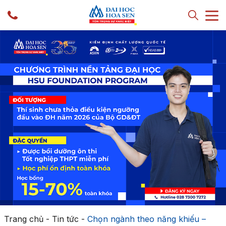
Trang chủ
-
Tin tức
-
Chọn ngành theo năng khiếu –