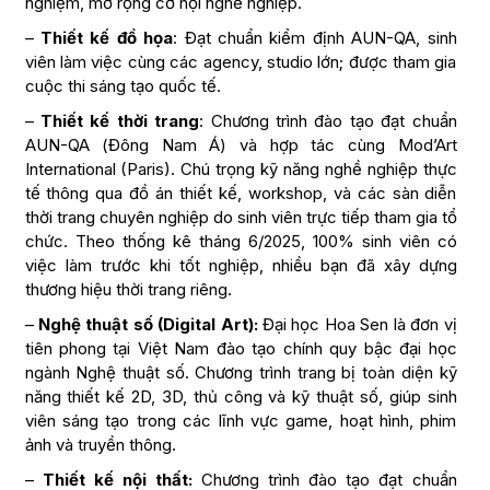
nghiệm, mở rộng cơ hội nghề nghiệp.
–
Thiết kế đồ họa
: Đạt chuẩn kiểm định AUN-QA, sinh
viên làm việc cùng các agency, studio lớn; được tham gia
cuộc thi sáng tạo quốc tế.
–
Thiết kế thời trang
: Chương trình đào tạo đạt chuẩn
AUN-QA (Đông Nam Á) và hợp tác cùng Mod’Art
International (Paris). Chú trọng kỹ năng nghề nghiệp thực
tế thông qua đồ án thiết kế, workshop, và các sàn diễn
thời trang chuyên nghiệp do sinh viên trực tiếp tham gia tổ
chức. Theo thống kê tháng 6/2025, 100% sinh viên có
việc làm trước khi tốt nghiệp, nhiều bạn đã xây dựng
thương hiệu thời trang riêng.
–
Nghệ thuật số (Digital Art):
Đại học Hoa Sen là đơn vị
tiên phong tại Việt Nam đào tạo chính quy bậc đại học
ngành Nghệ thuật số. Chương trình trang bị toàn diện kỹ
năng thiết kế 2D, 3D, thủ công và kỹ thuật số, giúp sinh
viên sáng tạo trong các lĩnh vực game, hoạt hình, phim
ảnh và truyền thông.
–
Thiết kế nội thất:
Chương trình đào tạo đạt chuẩn