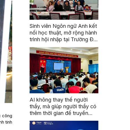
Sinh viên Ngôn ngữ Anh kết
nối học thuật, mở rộng hành
trình hội nhập tại Trường Đại
học Quốc gia Malaysia
AI không thay thế người
thầy, mà giúp người thầy có
thêm thời gian để truyền
c công
cảm hứng
nh tinh