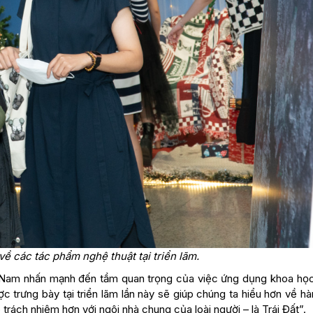
về các tác phẩm nghệ thuật tại triển lãm.
iệt Nam nhấn mạnh đến tầm quan trọng của việc ứng dụng khoa họ
trưng bày tại triển lãm lần này sẽ giúp chúng ta hiểu hơn về hà
rách nhiệm hơn với ngôi nhà chung của loài người – là Trái Đất”.