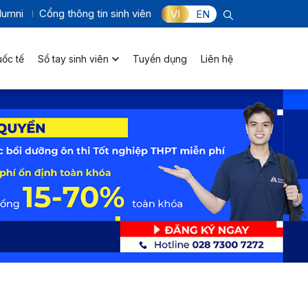
lumni
Cổng thông tin sinh viên
VI
EN
uốc tế
Sổ tay sinh viên
Tuyển dụng
Liên hệ