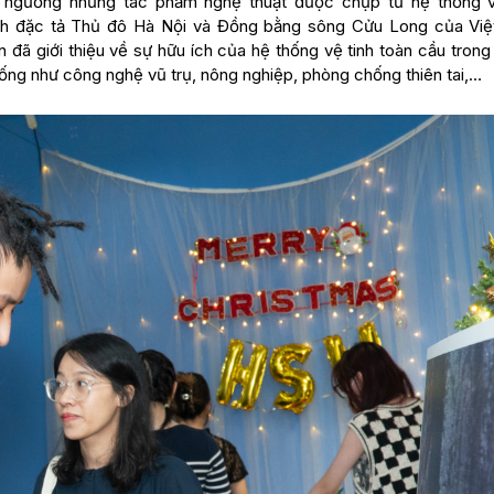
m ngưỡng những tác phẩm nghệ thuật được chụp từ hệ thống v
h đặc tả Thủ đô Hà Nội và Đồng bằng sông Cửu Long của Vi
đã giới thiệu về sự hữu ích của hệ thống vệ tinh toàn cầu trong
ống như công nghệ vũ trụ, nông nghiệp, phòng chống thiên tai,…