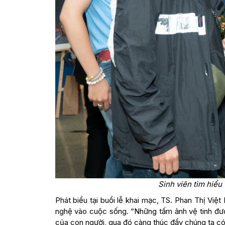
Sinh viên tìm hiểu 
Phát biểu tại buổi lễ khai mạc, TS. Phan Thị V
nghệ vào cuộc sống. “Những tấm ảnh vệ tinh được 
của con người, qua đó càng thúc đẩy chúng ta có t