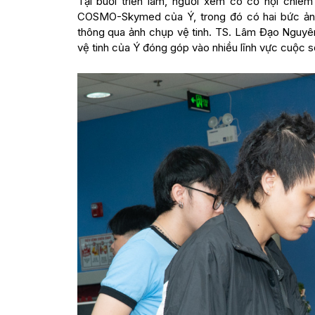
Tại buổi triển lãm, người xem có cơ hội chiê
COSMO-Skymed của Ý, trong đó có hai bức ản
thông qua ảnh chụp vệ tinh. TS. Lâm Đạo Nguyên 
vệ tinh của Ý đóng góp vào nhiều lĩnh vực cuộc s