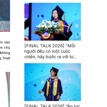
trị từ đam mê thể thao
lãm vào
[FINAL TALK 2026] “Mỗi
iên chủ
người đều có một cuộc
 không
chiến, hãy bước ra với tư
g, hoạt
thế của người chiến thắng”
.
[FINAL TALK 2026] “Áp lực