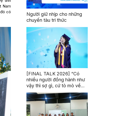
ệ tinh
ệt Nam
 đó có
Người giữ nhịp cho những
chuyến tàu tri thức
[FINAL TALK 2026] “Có
nhiều người đồng hành như
vậy thì sợ gì, cứ tò mò về
thế giới thôi”