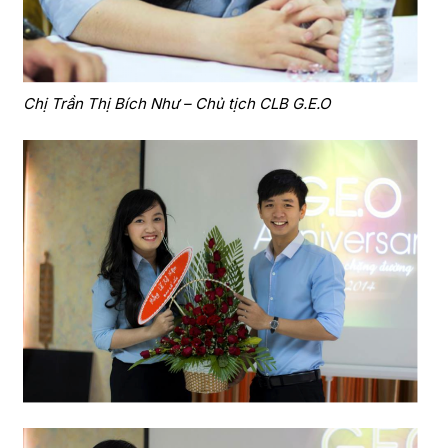
Chị Trần Thị Bích Như – Chủ tịch CLB G.E.O