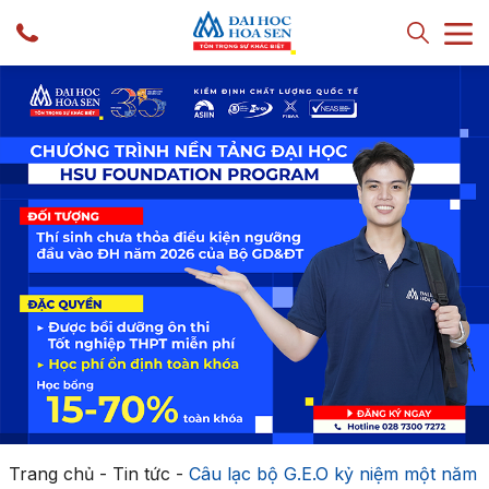
Trang chủ
-
Tin tức
-
Câu lạc bộ G.E.O kỷ niệm một năm