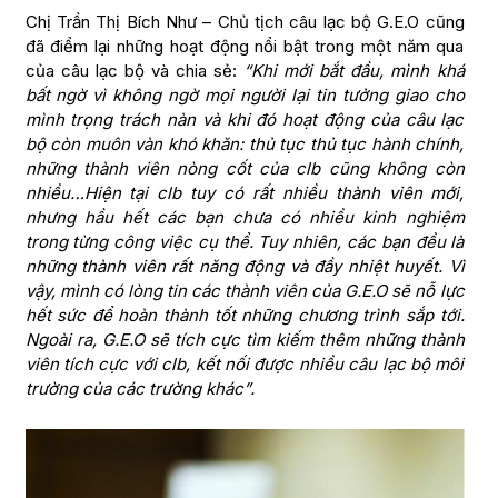
Chị Trần Thị Bích Như – Chủ tịch câu lạc bộ G.E.O cũng
đã điểm lại những hoạt động nổi bật trong một năm qua
của câu lạc bộ và chia sẻ:
“Khi mới bắt đầu, mình khá
bất ngờ vì không ngờ mọi người lại tin tưởng giao cho
mình trọng trách nàn và khi đó hoạt động của câu lạc
bộ còn muôn vàn khó khăn: thủ tục thủ tục hành chính,
những thành viên nòng cốt của clb cũng không còn
nhiều…Hiện tại clb tuy có rất nhiều thành viên mới,
nhưng hầu hết các bạn chưa có nhiều kinh nghiệm
trong từng công việc cụ thể. Tuy nhiên, các bạn đều là
những thành viên rất năng động và đầy nhiệt huyết. Vì
vậy, mình có lòng tin các thành viên của G.E.O sẽ nỗ lực
hết sức để hoàn thành tốt những chương trình sắp tới.
Ngoài ra, G.E.O sẽ tích cực tìm kiếm thêm những thành
viên tích cực với clb, kết nối được nhiều câu lạc bộ môi
trường của các trường khác”.