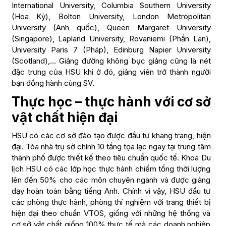
International University, Columbia Southern University
(Hoa Kỳ), Bolton University, London Metropolitan
University (Anh quốc), Queen Margaret University
(Singapore), Lapland University, Rovaniemi (Phần Lan),
University Paris 7 (Pháp), Edinburg Napier University
(Scotland),… Giảng đường không bục giảng cũng là nét
đặc trưng của HSU khi ở đó, giảng viên trở thành người
bạn đồng hành cùng SV.
Thực học – thực hành với cơ sở
vật chất hiện đại
HSU có các cơ sở đào tạo được đầu tư khang trang, hiện
đại. Tòa nhà trụ sở chính 10 tầng tọa lạc ngay tại trung tâm
thành phố được thiết kế theo tiêu chuẩn quốc tế. Khoa Du
lịch HSU có các lớp học thực hành chiếm tổng thời lượng
lên đến 50% cho các môn chuyên ngành và được giảng
dạy hoàn toàn bằng tiếng Anh. Chính vì vậy, HSU đầu tư
các phòng thực hành, phòng thí nghiệm với trang thiết bị
hiện đại theo chuẩn VTOS, giống với những hệ thống và
cơ sở vật chất giống 100% thực tế mà các doanh nghiệp