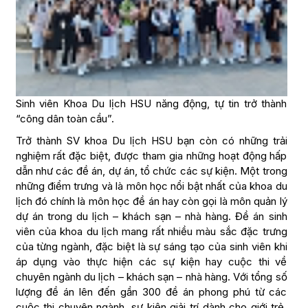
Sinh viên Khoa Du lịch HSU năng động, tự tin trở thành
“công dân toàn cầu”.
Trở thành SV khoa Du lịch HSU bạn còn có những trải
nghiệm rất đặc biệt, được tham gia những hoạt động hấp
dẫn như các đề án, dự án, tổ chức các sự kiện. Một trong
những điểm trưng và là môn học nổi bật nhất của khoa du
lịch đó chính là môn học đề án hay còn gọi là môn quản lý
dự án trong du lịch – khách sạn – nhà hàng. Đề án sinh
viên của khoa du lịch mang rất nhiều màu sắc đặc trưng
của từng ngành, đặc biệt là sự sáng tạo của sinh viên khi
áp dụng vào thực hiện các sự kiện hay cuộc thi về
chuyên ngành du lịch – khách sạn – nhà hàng. Với tổng số
lượng đề án lên đến gần 300 đề án phong phú từ các
cuộc thi chuyên ngành, sự kiện giải trí dành cho giới trẻ,