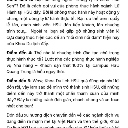
Sen”? Đó là cách gọi vui của phòng thực hành ngành Lữ
Hành tại HSU đấy. Bởi lẽ phòng thực hành này hoạt động y
chang một công ty lữ hành thực tế. Bạn có thể xem quầy
lễ tân, cách sinh viên HSU đón tiếp khách, lên chương
trình tour,… Ngoài ra, bạn sẽ gặp gỡ những sinh viên kì
cựu đang thực hiện các đề án “nổi đình nổi đám” hiện nay
của Khoa Du lịch đấy.
Điểm đến 4:
Thế nào là chương trình đào tạo chú trọng
thực hành thực tế? Lướt nhẹ các phòng thực hành nghiệp
vụ Nhà hàng – Khách sạn thật 100% tại campus HSU
Quang Trung là hiểu ngay thôi.
Điểm đến 5:
Wow, Khoa Du lịch HSU quả đúng xịn như lời
đồn rồi, vậy làm sao để mình trở thành sinh HSU, để những
điểm đến này trở thành một phần thanh xuân của mình
đây? Đây là những cách đơn giản, nhanh chóng và an toàn
nhất cho bạn!
Đón đầu xu hướng dịch chuyển dần về các ngành dịch vụ
đang diễn ra mạnh mẽ tại Việt Nam và trên thế giới, Khoa
Du lịch HSU có sứ mệnh cung cấp cho SV kiến thức và kỹ