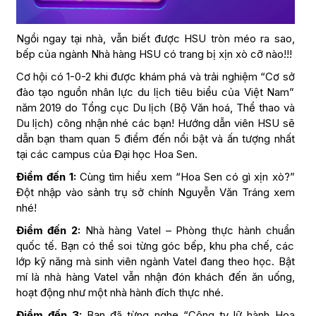
Ngồi ngay tại nhà, vẫn biết được HSU tròn méo ra sao,
bếp của ngành Nhà hàng HSU có trang bị xịn xò cỡ nào!!!
Cơ hội có 1-0-2 khi được khám phá và trải nghiệm “Cơ sở
đào tạo nguồn nhân lực du lịch tiêu biểu của Việt Nam”
năm 2019 do Tổng cục Du lịch (Bộ Văn hoá, Thể thao và
Du lịch) công nhận nhé các bạn! Hướng dẫn viên HSU sẽ
dẫn bạn tham quan 5 điểm đến nổi bật và ấn tượng nhất
tại các campus của Đại học Hoa Sen.
Điểm đến 1:
Cùng tìm hiểu xem “Hoa Sen có gì xịn xò?”
Đột nhập vào sảnh trụ sở chính Nguyễn Văn Tráng xem
nhé!
Điểm đến 2:
Nhà hàng Vatel – Phòng thực hành chuẩn
quốc tế. Bạn có thể soi từng góc bếp, khu pha chế, các
lớp kỹ năng mà sinh viên ngành Vatel đang theo học. Bật
mí là nhà hàng Vatel vẫn nhận đón khách đến ăn uống,
hoạt động như một nhà hành đích thực nhé.
Điểm đến 3:
Bạn đã từng nghe “Công ty lữ hành Hoa