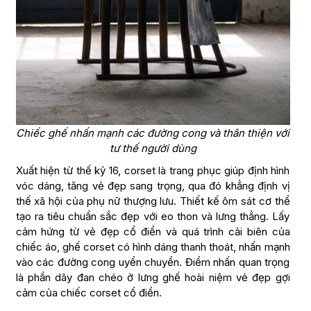
Chiếc ghế nhấn mạnh các đường cong và thân thiện với
tư thế người dùng
Xuất hiện từ thế kỷ 16, corset là trang phục giúp định hình
vóc dáng, tăng vẻ đẹp sang trọng, qua đó khẳng định vị
thế xã hội của phụ nữ thượng lưu. Thiết kế ôm sát cơ thể
tạo ra tiêu chuẩn sắc đẹp với eo thon và lưng thẳng. Lấy
cảm hứng từ vẻ đẹp cổ điển và quá trình cải biên của
chiếc áo, ghế corset có hình dáng thanh thoát, nhấn mạnh
vào các đường cong uyển chuyển. Điểm nhấn quan trọng
là phần dây đan chéo ở lưng ghế hoài niệm vẻ đẹp gợi
cảm của chiếc corset cổ điển.