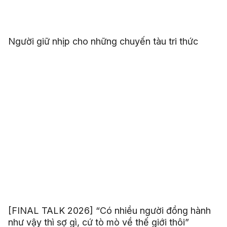
Người giữ nhịp cho những chuyến tàu tri thức
[FINAL TALK 2026] “Có nhiều người đồng hành
như vậy thì sợ gì, cứ tò mò về thế giới thôi”