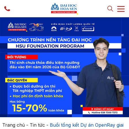
Trang chủ
-
Tin tức
-
Buổi tổng kết Dự án OpenRay giai