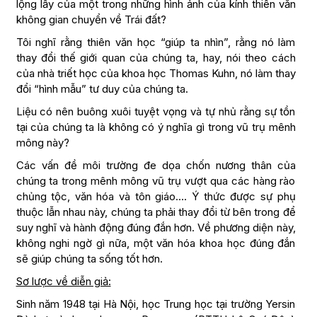
lộng lẫy của một trong những hình ảnh của kính thiên văn
không gian chuyển về Trái đất?
Tôi nghĩ rằng thiên văn học “giúp ta nhìn”, rằng nó làm
thay đổi thế giới quan của chúng ta, hay, nói theo cách
của nhà triết học của khoa học Thomas Kuhn, nó làm thay
đổi “hình mẫu” tư duy của chúng ta.
Liệu có nên buông xuôi tuyệt vọng và tự nhủ rằng sự tồn
tại của chúng ta là không có ý nghĩa gì trong vũ trụ mênh
mông này?
Các vấn đề môi trường đe dọa chốn nương thân của
chúng ta trong mênh mông vũ trụ vượt qua các hàng rào
chủng tộc, văn hóa và tôn giáo…. Ý thức được sự phụ
thuộc lẫn nhau này, chúng ta phải thay đổi từ bên trong để
suy nghĩ và hành động đúng đắn hơn. Về phương diện này,
không nghi ngờ gì nữa, một văn hóa khoa học đúng đắn
sẽ giúp chúng ta sống tốt hơn.
Sơ lược về diễn giả:
Sinh năm 1948 tại Hà Nội, học Trung học tại trường Yersin