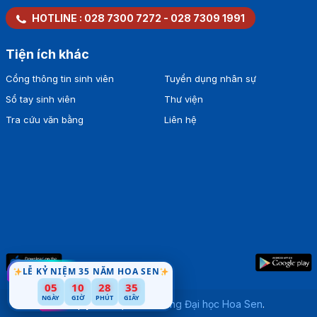
HOTLINE :
028 7300 7272
-
028 7309 1991
Tiện ích khác
Cổng thông tin sinh viên
Tuyển dụng nhân sự
Sổ tay sinh viên
Thư viện
Tra cứu văn bằng
Liên hệ
LỄ KỶ NIỆM 35 NĂM HOA SEN
34
05
10
28
NGÀY
GIỜ
PHÚT
GIÂY
Bản quyền thuộc về
Trường Đại học Hoa Sen
.