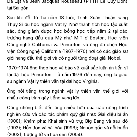
Đà Lạt và Jean Jacques Rousseau (PTTH Lê Quý Đôn)
tại Sài gòn.
Sau khi đỗ Tú Tài năm 18 tuổi, Trịnh Xuân Thuận sang
Thụy Sĩ du học ngành Vật lý. Nhờ thành tích học tập xuất
sắc, ông giành được học bổng học tiếp năm 2 tại các
trường hang đầu của Mỹ như MIT ở Boston, Học viên
Công nghệ California và Princeton, và ông đã chọn Học
viện Công nghệ California (1967-1970) nơi có các giáo sư
giỏi hàng đầu thế giới và có người từng đoạt giải Nobel.
1970-1974 ông theo học và bảo vệ xuất sắc luận án tiến sĩ
tại đại học Princeton. Từ năm 1976 đến nay, ông là giáo
sư ngành Vật lý thiên văn tại đại học Virginia.
Ông nổi tiếng trong ngành vật lý thiên văn thế giới với
nhiều công trình gây tiếng vang lớn.
Công chúng biết đến ông nhiều hơn qua các công trình
nghiên cứu và các tác phẩm quý giá như: Giai điệu bí ẩn
(1988); Khám phá: Khai sinh vũ trụ; Big Bang và sau đó
(1992); Hỗn độn và hài hòa (1998); Nguồn gốc và nỗi buồn
(2003); Lượng tử và hoa sen (2004).