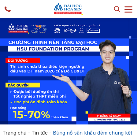
Trang chủ
-
Tin tức
-
Bùng nổ sân khấu đêm chung kết