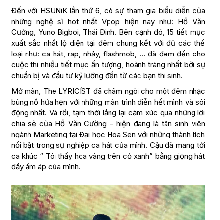
Đến với HSUNiK lần thứ 6, có sự tham gia biểu diễn của
những nghệ sĩ hot nhất Vpop hiện nay như: Hồ Văn
Cường, Yuno Bigboi, Thái Đinh. Bên cạnh đó, 15 tiết mục
xuất sắc nhất lộ diện tại đêm chung kết với đủ các thể
loại như: ca hát, rap, nhảy, flashmob, … đã đem đến cho
cuộc thi nhiều tiết mục ấn tượng, hoành tráng nhất bởi sự
chuẩn bị và đầu tư kỹ lưỡng đến từ các bạn thí sinh.
Mở màn, The LYRICÍST đã châm ngòi cho một đêm nhạc
bùng nổ hứa hẹn với những màn trình diễn hết mình và sôi
động nhất. Và rồi, tạm thời lắng lại cảm xúc qua những lời
chia sẻ của Hồ Văn Cường – hiện đang là tân sinh viên
ngành Marketing tại Đại học Hoa Sen với những thành tích
nổi bật trong sự nghiệp ca hát của mình. Cậu đã mang tới
ca khúc “ Tôi thấy hoa vàng trên cỏ xanh” bằng giọng hát
đầy ấm áp của mình.