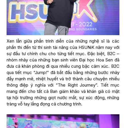
Xen lẫn giữa phần trình diễn của những nghệ sĩ là các
phần thi đến từ thí sinh tài năng của HSUNiK năm nay với
sự đầu tư chỉnh chu cho từng tiết mục. Đặc biệt, B2C –
nhóm nhảy của những bạn sinh viên Đại học Hoa Sen đã
đưa cả khán phòng đi qua nhiều cung bậc cảm xúc. B2C
qua tiết mục “Jump!” đã bắt đầu bằng những bước nhảy
đầy mạnh mẽ, nhiệt huyết và trở thành câu chuyện nhiều
thông điệp ý nghĩa với “The Right Journey”. Tiết mục
mang đến cho tất cả Ban giám khảo và khán giả có mặt
tại hội trường những giọt nước mắt, sự xúc động, những
tràng vỗ tay lắng đọng cả chương trình.