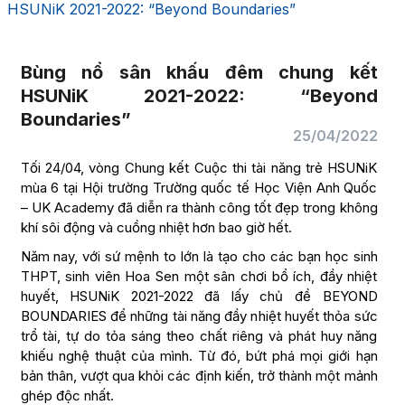
HSUNiK 2021-2022: “Beyond Boundaries”
Bùng nổ sân khấu đêm chung kết
HSUNiK 2021-2022: “Beyond
Boundaries”
25/04/2022
Tối 24/04, vòng Chung kết Cuộc thi tài năng trẻ HSUNiK
mùa 6 tại Hội trường Trường quốc tế Học Viện Anh Quốc
– UK Academy đã diễn ra thành công tốt đẹp trong không
khí sôi động và cuồng nhiệt hơn bao giờ hết.
Năm nay, với sứ mệnh to lớn là tạo cho các bạn học sinh
THPT, sinh viên Hoa Sen một sân chơi bổ ích, đầy nhiệt
huyết, HSUNiK 2021-2022 đã lấy chủ đề BEYOND
BOUNDARIES để những tài năng đầy nhiệt huyết thỏa sức
trổ tài, tự do tỏa sáng theo chất riêng và phát huy năng
khiếu nghệ thuật của mình. Từ đó, bứt phá mọi giới hạn
bản thân, vượt qua khỏi các định kiến, trở thành một mảnh
ghép độc nhất.