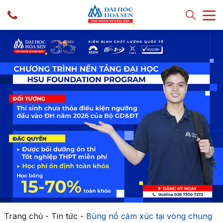
Trang chủ
-
Tin tức
-
Bùng nổ cảm xúc tại vòng chung