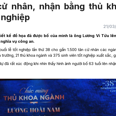
cử nhân, nhận bằng thủ k
t nghiệp
21/03
ết kế đồ họa đã được bố của mình là ông Lương Vi Tửu lê
 nghĩa vụ công an.
uổi lễ tốt nghiệp lần thứ 38 cho gần 1.500 tân cử nhân các ngà
 trường, 21 thủ khoa ngành và 375 sinh viên tốt nghiệp xuất sắc, gi
 dự đã rất xúc động khi nhìn thấy hình ảnh người bố 63 tuổi lên nh