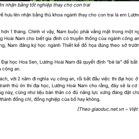
n nhận bằng tốt nghiệp thay cho con trai
ề hưu lên nhận bằng thủ khoa ngành thay cho con trai là em Lươn
hơn 1 tháng. Chính vì vậy, Nam buộc phải vắng mặt trong một ng
ơng Hoài Nam cho biết gia đình có truyền thống của ngành công a
hông, Nam đăng ký học ngành Thiết kế đồ họa đúng theo sở trườ
g Đại học Hoa Sen, Lương Hoài Nam đã quyết định “bẻ lái” để bắt 
à công an.
ch, với 2 năm đi nghĩa vụ công an, rồi bắt đầu việc thi đại học 
tranh thủ ôn thi đại học, Lương Hoài Nam cho rằng, đây sẽ là cơ
ờng này, cũng như liệu bản thân có đủ năng lực xứng đáng đặt ch
thành đồng chỉ, đồng nghiệp của bố hay không.
(Theo giaoduc.net.vn – Việt