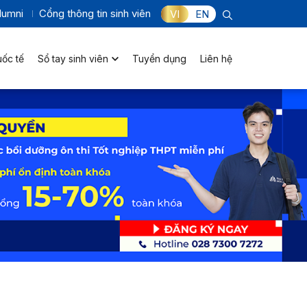
lumni
Cổng thông tin sinh viên
VI
EN
uốc tế
Sổ tay sinh viên
Tuyển dụng
Liên hệ