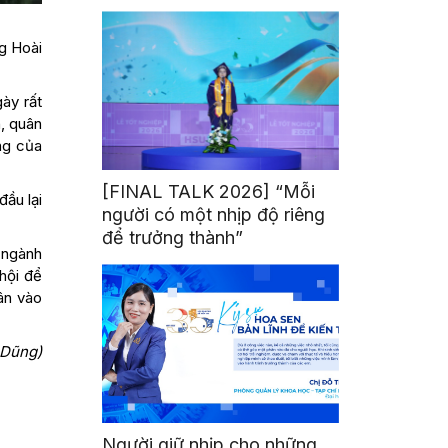
mình
g Hoài
ày rất
n, quân
ng của
[FINAL TALK 2026] “Mỗi
đầu lại
người có một nhịp độ riêng
để trưởng thành”
ở ngành
 hội để
ân vào
 Dũng)
Người giữ nhịp cho những